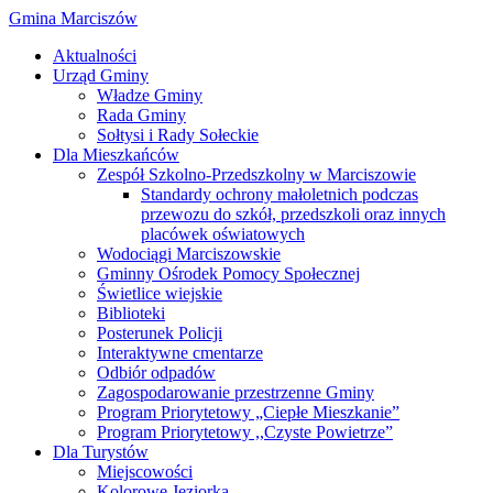
Gmina Marciszów
Aktualności
Urząd Gminy
Władze Gminy
Rada Gminy
Sołtysi i Rady Sołeckie
Dla Mieszkańców
Zespół Szkolno-Przedszkolny w Marciszowie
Standardy ochrony małoletnich podczas
przewozu do szkół, przedszkoli oraz innych
placówek oświatowych
Wodociągi Marciszowskie
Gminny Ośrodek Pomocy Społecznej
Świetlice wiejskie
Biblioteki
Posterunek Policji
Interaktywne cmentarze
Odbiór odpadów
Zagospodarowanie przestrzenne Gminy
Program Priorytetowy „Ciepłe Mieszkanie”
Program Priorytetowy ,,Czyste Powietrze”
Dla Turystów
Miejscowości
Kolorowe Jeziorka