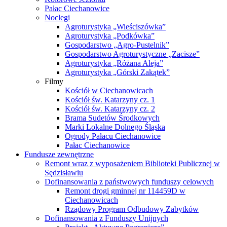
Pałac Ciechanowice
Noclegi
Agroturystyka „Wieściszówka”
Agroturystyka „Podkówka”
Gospodarstwo „Agro-Pustelnik”
Gospodarstwo Agroturystyczne „Zacisze”
Agroturystyka „Różana Aleja”
Agroturystyka „Górski Zakątek”
Filmy
Kościół w Ciechanowicach
Kościół św. Katarzyny cz. 1
Kościół św. Katarzyny cz. 2
Brama Sudetów Środkowych
Marki Lokalne Dolnego Śląska
Ogrody Pałacu Ciechanowice
Pałac Ciechanowice
Fundusze zewnętrzne
Remont wraz z wyposażeniem Biblioteki Publicznej w
Sędzisławiu
Dofinansowania z państwowych funduszy celowych
Remont drogi gminnej nr 114459D w
Ciechanowicach
Rządowy Program Odbudowy Zabytków
Dofinansowania z Funduszy Unijnych