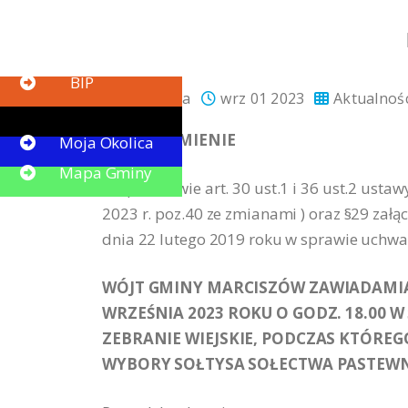
Button
BIP
promocja
wrz 01 2023
Aktualnoś
Button
ZAWIADOMIENIE
Moja Okolica
Mapa Gminy
Na podstawie art. 30 ust.1 i 36 ust.2 usta
2023 r. poz.40 ze zmianami ) oraz §29 zał
dnia 22 lutego 2019 roku w sprawie uchwal
WÓJT GMINY MARCISZÓW ZAWIADAMIA
WRZEŚNIA 2023 ROKU O GODZ. 18.00 W
ZEBRANIE WIEJSKIE, PODCZAS KTÓR
WYBORY SOŁTYSA SOŁECTWA PASTEWN