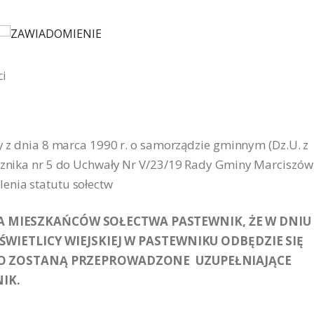
ci
wy z dnia 8 marca 1990 r. o samorządzie gminnym (Dz.U. z
ącznika nr 5 do Uchwały Nr V/23/19 Rady Gminy Marciszów
enia statutu sołectw
 MIESZKAŃCÓW SOŁECTWA PASTEWNIK, ŻE W DNIU 
 ŚWIETLICY WIEJSKIEJ W PASTEWNIKU ODBĘDZIE SIĘ
EGO ZOSTANĄ PRZEPROWADZONE UZUPEŁNIAJĄCE
IK.