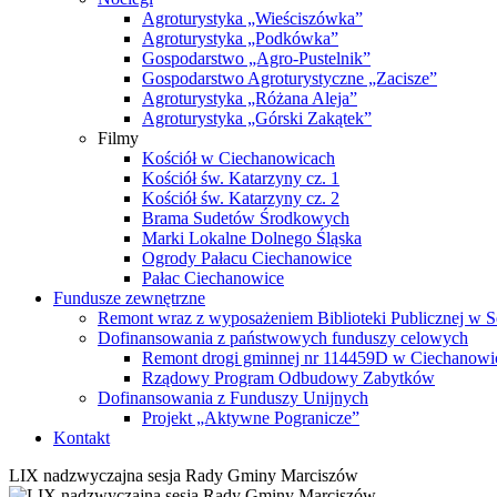
Agroturystyka „Wieściszówka”
Agroturystyka „Podkówka”
Gospodarstwo „Agro-Pustelnik”
Gospodarstwo Agroturystyczne „Zacisze”
Agroturystyka „Różana Aleja”
Agroturystyka „Górski Zakątek”
Filmy
Kościół w Ciechanowicach
Kościół św. Katarzyny cz. 1
Kościół św. Katarzyny cz. 2
Brama Sudetów Środkowych
Marki Lokalne Dolnego Śląska
Ogrody Pałacu Ciechanowice
Pałac Ciechanowice
Fundusze zewnętrzne
Remont wraz z wyposażeniem Biblioteki Publicznej w S
Dofinansowania z państwowych funduszy celowych
Remont drogi gminnej nr 114459D w Ciechanowi
Rządowy Program Odbudowy Zabytków
Dofinansowania z Funduszy Unijnych
Projekt „Aktywne Pogranicze”
Kontakt
LIX nadzwyczajna sesja Rady Gminy Marciszów