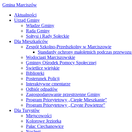
Gmina Marciszów
Aktualności
Urząd Gminy
Władze Gminy
Rada Gminy
Sołtysi i Rady Sołeckie
Dla Mieszkańców
Zespół Szkolno-Przedszkolny w Marciszowie
Standardy ochrony małoletnich podczas przewozu 
Wodociągi Marciszowskie
Gminny Ośrodek Pomocy Społecznej
Świetlice wiejskie
Biblioteki
Posterunek Policji
Interaktywne cmentarze
Odbiór odpadów
Zagospodarowanie przestrzenne Gminy
Program Priorytetowy „Ciepłe Mieszkanie”
Program Priorytetowy ,,Czyste Powietrze”
Dla Turystów
Miejscowości
Kolorowe Jeziorka
Pałac Ciechanowice
Noclegi