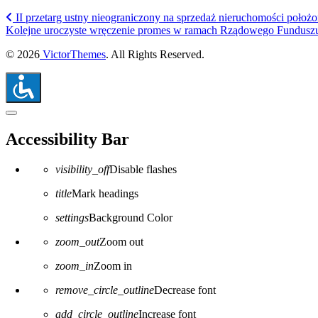
II przetarg ustny nieograniczony na sprzedaż nieruchomości położ
Kolejne uroczyste wręczenie promes w ramach Rządowego Fundusz
© 2026
VictorThemes
. All Rights Reserved.
Close the accessibility toolbar
Accessibility Bar
visibility_off
Disable flashes
title
Mark headings
settings
Background Color
zoom_out
Zoom out
zoom_in
Zoom in
remove_circle_outline
Decrease font
add_circle_outline
Increase font