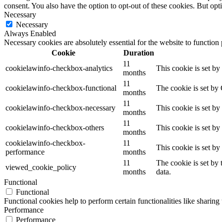
consent. You also have the option to opt-out of these cookies. But op
Necessary
Necessary
Always Enabled
Necessary cookies are absolutely essential for the website to function
Cookie
Duration
11
cookielawinfo-checkbox-analytics
This cookie is set b
months
11
cookielawinfo-checkbox-functional
The cookie is set by
months
11
cookielawinfo-checkbox-necessary
This cookie is set b
months
11
cookielawinfo-checkbox-others
This cookie is set b
months
cookielawinfo-checkbox-
11
This cookie is set b
performance
months
11
The cookie is set by
viewed_cookie_policy
months
data.
Functional
Functional
Functional cookies help to perform certain functionalities like sharing 
Performance
Performance