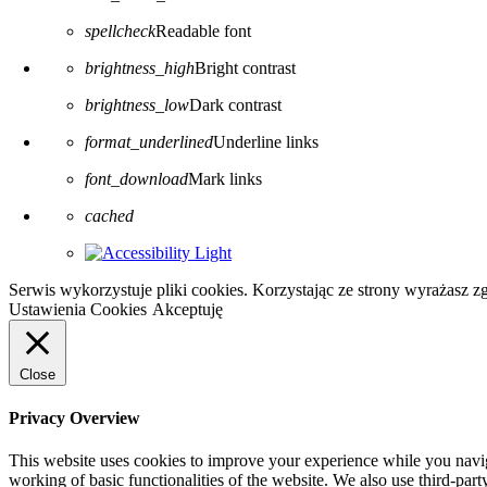
spellcheck
Readable font
brightness_high
Bright contrast
brightness_low
Dark contrast
format_underlined
Underline links
font_download
Mark links
Reset all options
cached
Serwis wykorzystuje pliki cookies. Korzystając ze strony wyrażasz 
Ustawienia Cookies
Akceptuję
Close
Privacy Overview
This website uses cookies to improve your experience while you navigat
working of basic functionalities of the website. We also use third-pa