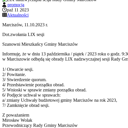
promocja
paź 11 2023
Aktualności
Marciszów, 11.10.2023 r.
Dot.zwołania LIX sesji
Szanowni Mieszkańcy Gminy Marciszów
Informuję, że w dniu 13 października / piątek / 2023 roku o godz. 9
w Marciszowie odbędą się obrady LIX nadzwyczajnej sesji Rady Gm
1/ Otwarcie sesji.
2/ Powitanie.
3/ Stwierdzenie quorum.
4/ Przedstawienie porządku obrad.
5/ Wnioski w sprawie zmiany porządku obrad.
6/ Podjęcie uchwał w sprawach:
a/ zmiany Uchwały budżetowej gminy Marciszów na rok 2023,
7/ Zamknięcie obrad sesji.
Z poważaniem
Mirosław Wolak
Przewodniczący Rady Gminy Marciszów