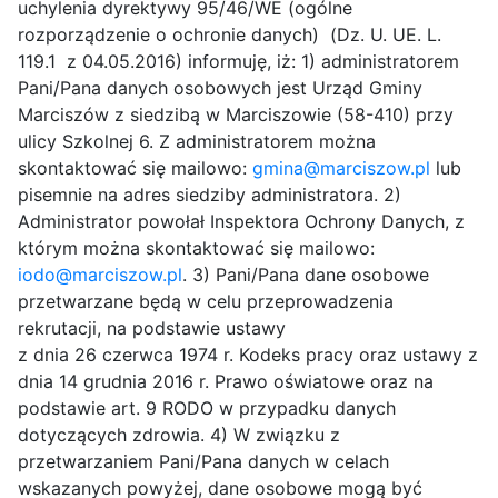
uchylenia dyrektywy 95/46/WE (ogólne
rozporządzenie o ochronie danych) (Dz. U. UE. L.
119.1 z 04.05.2016) informuję, iż: 1) administratorem
Pani/Pana danych osobowych jest Urząd Gminy
Marciszów z siedzibą w Marciszowie (58-410) przy
ulicy Szkolnej 6. Z administratorem można
skontaktować się mailowo:
gmina@marciszow.pl
lub
pisemnie na adres siedziby administratora. 2)
Administrator powołał Inspektora Ochrony Danych, z
którym można skontaktować się mailowo:
iodo@marciszow.pl
. 3) Pani/Pana dane osobowe
przetwarzane będą w celu przeprowadzenia
rekrutacji, na podstawie ustawy
z dnia 26 czerwca 1974 r. Kodeks pracy oraz ustawy z
dnia 14 grudnia 2016 r. Prawo oświatowe oraz na
podstawie art. 9 RODO w przypadku danych
dotyczących zdrowia. 4) W związku z
przetwarzaniem Pani/Pana danych w celach
wskazanych powyżej, dane osobowe mogą być