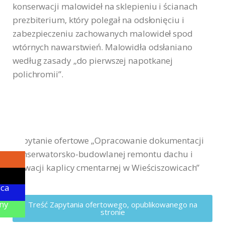
konserwacji malowideł na sklepieniu i ścianach
prezbiterium, który polegał na odsłonięciu i
zabezpieczeniu zachowanych malowideł spod
wtórnych nawarstwień. Malowidła odsłaniano
według zasady „do pierwszej napotkanej
polichromii”.
Z
apytanie ofertowe „Opracowanie dokumentacji
konserwatorsko-budowlanej remontu dachu i
elewacji kaplicy cmentarnej w Wieściszowicach”
ica
ny
Treść Zapytania ofertowego, opublikowanego na
stronie