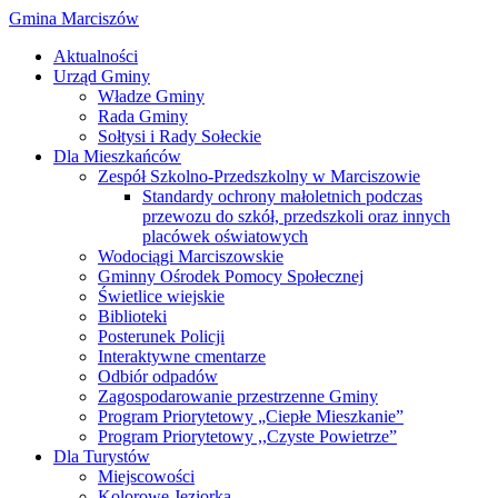
Gmina Marciszów
Aktualności
Urząd Gminy
Władze Gminy
Rada Gminy
Sołtysi i Rady Sołeckie
Dla Mieszkańców
Zespół Szkolno-Przedszkolny w Marciszowie
Standardy ochrony małoletnich podczas
przewozu do szkół, przedszkoli oraz innych
placówek oświatowych
Wodociągi Marciszowskie
Gminny Ośrodek Pomocy Społecznej
Świetlice wiejskie
Biblioteki
Posterunek Policji
Interaktywne cmentarze
Odbiór odpadów
Zagospodarowanie przestrzenne Gminy
Program Priorytetowy „Ciepłe Mieszkanie”
Program Priorytetowy ,,Czyste Powietrze”
Dla Turystów
Miejscowości
Kolorowe Jeziorka