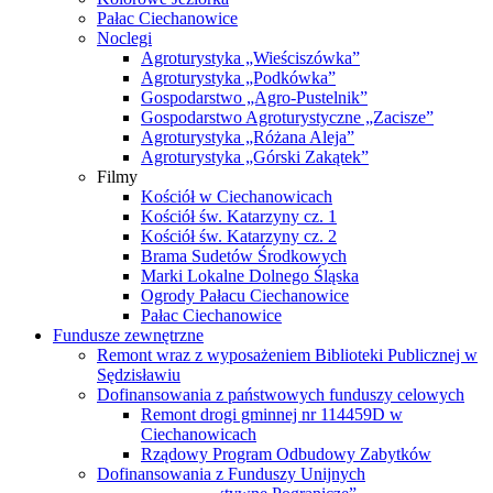
Pałac Ciechanowice
Noclegi
Agroturystyka „Wieściszówka”
Agroturystyka „Podkówka”
Gospodarstwo „Agro-Pustelnik”
Gospodarstwo Agroturystyczne „Zacisze”
Agroturystyka „Różana Aleja”
Agroturystyka „Górski Zakątek”
Filmy
Kościół w Ciechanowicach
Kościół św. Katarzyny cz. 1
Kościół św. Katarzyny cz. 2
Brama Sudetów Środkowych
Marki Lokalne Dolnego Śląska
Ogrody Pałacu Ciechanowice
Pałac Ciechanowice
Fundusze zewnętrzne
Remont wraz z wyposażeniem Biblioteki Publicznej w
Sędzisławiu
Dofinansowania z państwowych funduszy celowych
Remont drogi gminnej nr 114459D w
Ciechanowicach
Rządowy Program Odbudowy Zabytków
Dofinansowania z Funduszy Unijnych