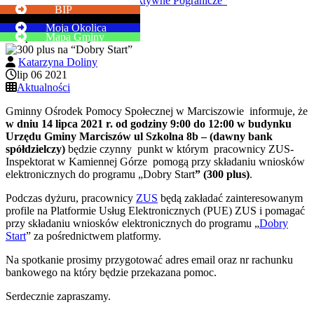
Projekt „Aktywne Pogranicze”
BIP
Kontakt
Button
Moja Okolica
Button
300 plus na “Dobry Start”
Mapa Gminy
Katarzyna Doliny
lip 06 2021
Aktualności
Gminny Ośrodek Pomocy Społecznej w Marciszowie informuje, że
w dniu 14 lipca 2021 r. od godziny 9:00 do 12:00 w budynku
Urzędu Gminy Marciszów ul Szkolna 8b
– (dawny bank
spółdzielczy)
będzie czynny punkt w którym pracownicy ZUS-
Inspektorat w Kamiennej Górze pomogą przy składaniu wniosków
elektronicznych do programu „Dobry Start
” (300 plus)
.
Podczas dyżuru, pracownicy
ZUS
będą zakładać zainteresowanym
profile na Platformie Usług Elektronicznych (PUE) ZUS i pomagać
przy składaniu wniosków elektronicznych do programu „
Dobry
Start
” za pośrednictwem platformy.
Na spotkanie prosimy przygotować adres email oraz nr rachunku
bankowego na który będzie przekazana pomoc.
Serdecznie zapraszamy.