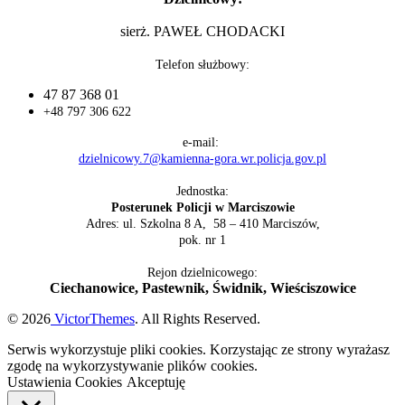
sierż. PAWEŁ CHODACKI
Telefon służbowy:
47 87 368 01
+48 797 306 622
e-mail:
dzielnicowy.7@kamienna-gora.wr.policja.gov.pl
Jednostka:
Posterunek Policji w Marciszowie
Adres: ul. Szkolna 8 A, 58 – 410 Marciszów,
pok. nr 1
Rejon dzielnicowego:
Ciechanowice, Pastewnik, Świdnik, Wieściszowice
© 2026
VictorThemes
. All Rights Reserved.
Serwis wykorzystuje pliki cookies. Korzystając ze strony wyrażasz
zgodę na wykorzystywanie plików cookies.
Ustawienia Cookies
Akceptuję