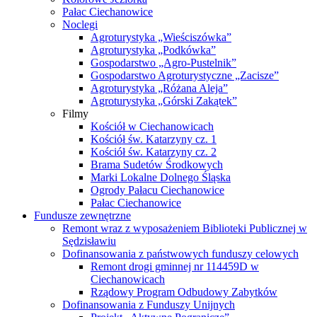
Pałac Ciechanowice
Noclegi
Agroturystyka „Wieściszówka”
Agroturystyka „Podkówka”
Gospodarstwo „Agro-Pustelnik”
Gospodarstwo Agroturystyczne „Zacisze”
Agroturystyka „Różana Aleja”
Agroturystyka „Górski Zakątek”
Filmy
Kościół w Ciechanowicach
Kościół św. Katarzyny cz. 1
Kościół św. Katarzyny cz. 2
Brama Sudetów Środkowych
Marki Lokalne Dolnego Śląska
Ogrody Pałacu Ciechanowice
Pałac Ciechanowice
Fundusze zewnętrzne
Remont wraz z wyposażeniem Biblioteki Publicznej w
Sędzisławiu
Dofinansowania z państwowych funduszy celowych
Remont drogi gminnej nr 114459D w
Ciechanowicach
Rządowy Program Odbudowy Zabytków
Dofinansowania z Funduszy Unijnych