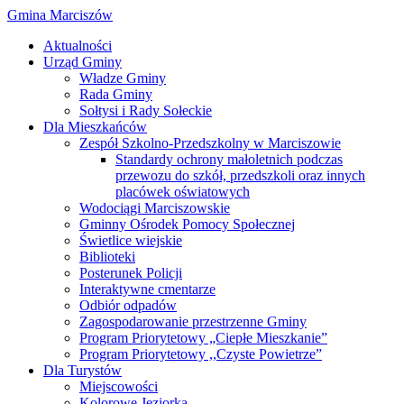
Gmina Marciszów
Aktualności
Urząd Gminy
Władze Gminy
Rada Gminy
Sołtysi i Rady Sołeckie
Dla Mieszkańców
Zespół Szkolno-Przedszkolny w Marciszowie
Standardy ochrony małoletnich podczas
przewozu do szkół, przedszkoli oraz innych
placówek oświatowych
Wodociągi Marciszowskie
Gminny Ośrodek Pomocy Społecznej
Świetlice wiejskie
Biblioteki
Posterunek Policji
Interaktywne cmentarze
Odbiór odpadów
Zagospodarowanie przestrzenne Gminy
Program Priorytetowy „Ciepłe Mieszkanie”
Program Priorytetowy ,,Czyste Powietrze”
Dla Turystów
Miejscowości
Kolorowe Jeziorka