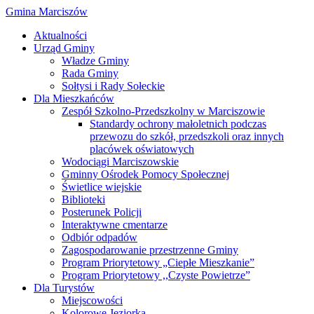
Gmina Marciszów
Aktualności
Urząd Gminy
Władze Gminy
Rada Gminy
Sołtysi i Rady Sołeckie
Dla Mieszkańców
Zespół Szkolno-Przedszkolny w Marciszowie
Standardy ochrony małoletnich podczas
przewozu do szkół, przedszkoli oraz innych
placówek oświatowych
Wodociągi Marciszowskie
Gminny Ośrodek Pomocy Społecznej
Świetlice wiejskie
Biblioteki
Posterunek Policji
Interaktywne cmentarze
Odbiór odpadów
Zagospodarowanie przestrzenne Gminy
Program Priorytetowy „Ciepłe Mieszkanie”
Program Priorytetowy ,,Czyste Powietrze”
Dla Turystów
Miejscowości
Kolorowe Jeziorka