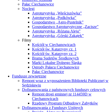
Pałac Ciechanowice
Noclegi
Agroturystyka „Wieściszówka”
Agroturystyka „Podkówka”
Gospodarstwo „Agro-Pustelnik”
Gospodarstwo Agroturystyczne „Zacisze”
Agroturystyka „Różana Aleja”
Agroturystyka „Górski Zakątek”
Filmy
Kościół w Ciechanowicach
Kościół św. Katarzyny cz. 1
Kościół św. Katarzyny cz. 2
Brama Sudetów Środkowych
Marki Lokalne Dolnego Śląska
Ogrody Pałacu Ciechanowice
Pałac Ciechanowice
Fundusze zewnętrzne
Remont wraz z wyposażeniem Biblioteki Publicznej w
Sędzisławiu
Dofinansowania z państwowych funduszy celowych
Remont drogi gminnej nr 114459D w
Ciechanowicach
Rządowy Program Odbudowy Zabytków
Dofinansowania z Funduszy Unijnych