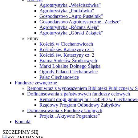
Agroturystyka „Wieściszówka”
Agroturystyka „Podkówka”
Gospodarstwo „Agro-Pustelnik”
Gospodarstwo Agroturystyczne „Zacisze”
Agroturystyka „Różana Aleja”
Agroturystyka „Górski Zakątek”
Filmy
Kościół w Ciechanowicach
Kościół św. Katarzyny cz. 1
Kościół św. Katarzyny cz. 2
Brama Sudetów Środkowych
Marki Lokalne Dolnego Śląska
Ogrody Pałacu Ciechanowice
Pałac Ciechanowice
Fundusze zewnętrzne
Remont wraz z wyposażeniem Biblioteki Publicznej w S
Dofinansowania z państwowych funduszy celowych
Remont drogi gminnej nr 114459D w Ciechanowi
Rządowy Program Odbudowy Zabytków
Dofinansowania z Funduszy Unijnych
Projekt „Aktywne Pogranicze”
Kontakt
SZCZEPIMY SIĘ