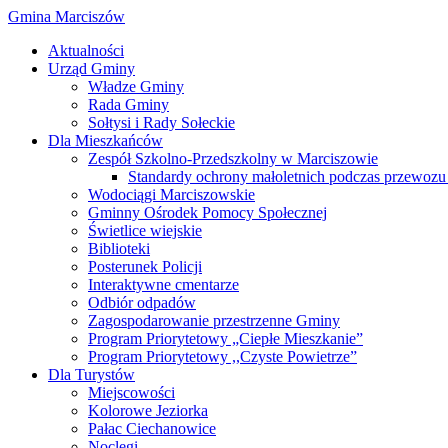
Gmina Marciszów
Aktualności
Urząd Gminy
Władze Gminy
Rada Gminy
Sołtysi i Rady Sołeckie
Dla Mieszkańców
Zespół Szkolno-Przedszkolny w Marciszowie
Standardy ochrony małoletnich podczas przewozu 
Wodociągi Marciszowskie
Gminny Ośrodek Pomocy Społecznej
Świetlice wiejskie
Biblioteki
Posterunek Policji
Interaktywne cmentarze
Odbiór odpadów
Zagospodarowanie przestrzenne Gminy
Program Priorytetowy „Ciepłe Mieszkanie”
Program Priorytetowy ,,Czyste Powietrze”
Dla Turystów
Miejscowości
Kolorowe Jeziorka
Pałac Ciechanowice
Noclegi