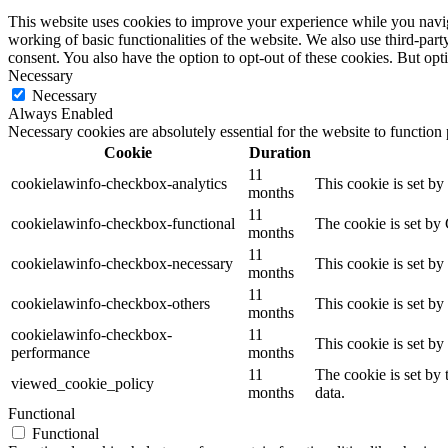
This website uses cookies to improve your experience while you navigat
working of basic functionalities of the website. We also use third-pa
consent. You also have the option to opt-out of these cookies. But op
Necessary
Necessary
Always Enabled
Necessary cookies are absolutely essential for the website to function
Cookie
Duration
11
cookielawinfo-checkbox-analytics
This cookie is set b
months
11
cookielawinfo-checkbox-functional
The cookie is set by
months
11
cookielawinfo-checkbox-necessary
This cookie is set b
months
11
cookielawinfo-checkbox-others
This cookie is set b
months
cookielawinfo-checkbox-
11
This cookie is set b
performance
months
11
The cookie is set by
viewed_cookie_policy
months
data.
Functional
Functional