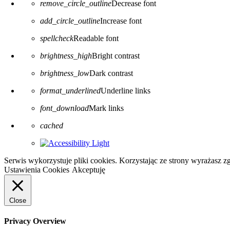
remove_circle_outline
Decrease font
add_circle_outline
Increase font
spellcheck
Readable font
brightness_high
Bright contrast
brightness_low
Dark contrast
format_underlined
Underline links
font_download
Mark links
Reset all options
cached
Serwis wykorzystuje pliki cookies. Korzystając ze strony wyrażasz 
Ustawienia Cookies
Akceptuję
Close
Privacy Overview