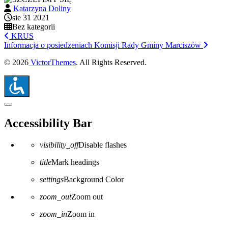
Katarzyna Doliny
sie 31 2021
Bez kategorii
KRUS
Informacja o posiedzeniach Komisji Rady Gminy Marciszów
© 2026
VictorThemes
. All Rights Reserved.
Close the accessibility toolbar
Accessibility Bar
visibility_off
Disable flashes
title
Mark headings
settings
Background Color
zoom_out
Zoom out
zoom_in
Zoom in