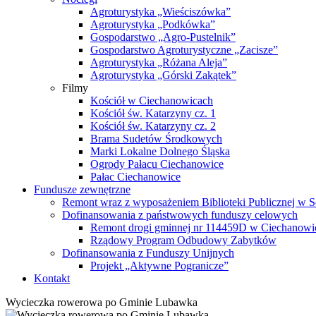
Agroturystyka „Wieściszówka”
Agroturystyka „Podkówka”
Gospodarstwo „Agro-Pustelnik”
Gospodarstwo Agroturystyczne „Zacisze”
Agroturystyka „Różana Aleja”
Agroturystyka „Górski Zakątek”
Filmy
Kościół w Ciechanowicach
Kościół św. Katarzyny cz. 1
Kościół św. Katarzyny cz. 2
Brama Sudetów Środkowych
Marki Lokalne Dolnego Śląska
Ogrody Pałacu Ciechanowice
Pałac Ciechanowice
Fundusze zewnętrzne
Remont wraz z wyposażeniem Biblioteki Publicznej w S
Dofinansowania z państwowych funduszy celowych
Remont drogi gminnej nr 114459D w Ciechanowi
Rządowy Program Odbudowy Zabytków
Dofinansowania z Funduszy Unijnych
Projekt „Aktywne Pogranicze”
Kontakt
Wycieczka rowerowa po Gminie Lubawka