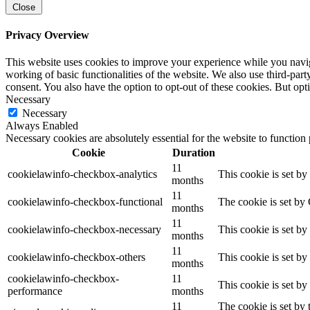
Close
Privacy Overview
This website uses cookies to improve your experience while you navigat
working of basic functionalities of the website. We also use third-pa
consent. You also have the option to opt-out of these cookies. But op
Necessary
Necessary
Always Enabled
Necessary cookies are absolutely essential for the website to function
Cookie
Duration
11
cookielawinfo-checkbox-analytics
This cookie is set b
months
11
cookielawinfo-checkbox-functional
The cookie is set by
months
11
cookielawinfo-checkbox-necessary
This cookie is set b
months
11
cookielawinfo-checkbox-others
This cookie is set b
months
cookielawinfo-checkbox-
11
This cookie is set b
performance
months
11
The cookie is set by