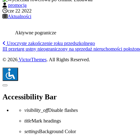
promocja
cze 22 2022
Aktualności
Aktywne pogranicze
Uroczyste zakończenie roku przedszkolnego
III przetarg ustny nieograniczony na sprzedaż nieruchomości położo
© 2026
VictorThemes
. All Rights Reserved.
Close the accessibility toolbar
Accessibility Bar
visibility_off
Disable flashes
title
Mark headings
settings
Background Color