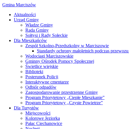
Gmina Marciszów
Aktualności
Urząd Gminy
Władze Gminy
Rada Gminy
Sołtysi i Rady Sołeckie
Dla Mieszkańców
Zespół Szkolno-Przedszkolny w Marciszowie
Standardy ochrony małoletnich podczas przewozu 
Wodociągi Marciszowskie
Gminny Ośrodek Pomocy Społecznej
Świetlice wiejskie
Biblioteki
Posterunek Policji
Interaktywne cmentarze
Odbiór odpadów
Zagospodarowanie przestrzenne Gminy
Program Priorytetowy „Ciepłe Mieszkanie”
Program Priorytetowy ,,Czyste Powietrze”
Dla Turystów
Miejscowości
Kolorowe Jeziorka
Pałac Ciechanowice
Noclegi