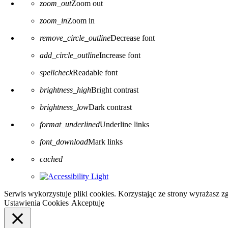
zoom_out
Zoom out
zoom_in
Zoom in
remove_circle_outline
Decrease font
add_circle_outline
Increase font
spellcheck
Readable font
brightness_high
Bright contrast
brightness_low
Dark contrast
format_underlined
Underline links
font_download
Mark links
Reset all options
cached
Serwis wykorzystuje pliki cookies. Korzystając ze strony wyrażasz 
Ustawienia Cookies
Akceptuję