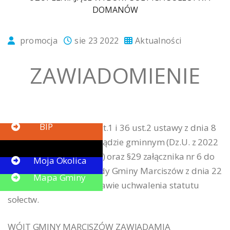
promocja
sie 23 2022
Aktualności
ZAWIADOMIENIE
Button
BIP
Na podstawie art. 30 ust.1 i 36 ust.2 ustawy z dnia 8
marca 1990 r. o samorządzie gminnym (Dz.U. z 2022
Button
r. poz.559 ze zmianami ) oraz §29 załącznika nr 6 do
Moja Okolica
Uchwały Nr V/23/19 Rady Gminy Marciszów z dnia 22
Mapa Gminy
lutego 2019 roku w sprawie uchwalenia statutu
sołectw.
WÓJT GMINY MARCISZÓW ZAWIADAMIA