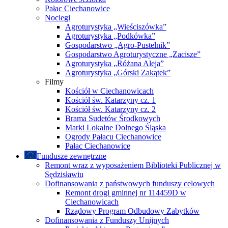
Pałac Ciechanowice
Noclegi
Agroturystyka „Wieściszówka”
Agroturystyka „Podkówka”
Gospodarstwo „Agro-Pustelnik”
Gospodarstwo Agroturystyczne „Zacisze”
Agroturystyka „Różana Aleja”
Agroturystyka „Górski Zakątek”
Filmy
Kościół w Ciechanowicach
Kościół św. Katarzyny cz. 1
Kościół św. Katarzyny cz. 2
Brama Sudetów Środkowych
Marki Lokalne Dolnego Śląska
Ogrody Pałacu Ciechanowice
Pałac Ciechanowice
Fundusze zewnętrzne
Remont wraz z wyposażeniem Biblioteki Publicznej w
Sędzisławiu
Dofinansowania z państwowych funduszy celowych
Remont drogi gminnej nr 114459D w
Ciechanowicach
Rządowy Program Odbudowy Zabytków
Dofinansowania z Funduszy Unijnych