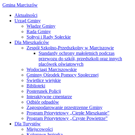
Gmina Marciszów
Aktualności
Urząd Gminy
Władze Gminy
Rada Gminy
Sołtysi i Rady Sołeckie
Dla Mieszkańców
Zespół Szkolno-Przedszkolny w Marciszowie
Standardy ochrony małoletnich podczas
przewozu do szkół, przedszkoli oraz innych
placówek oświatowych
Wodociągi Marciszowskie
Gminny Ośrodek Pomocy Społecznej
Świetlice wiejskie
Biblioteki
Posterunek Policji
Interaktywne cmentarze
Odbiór odpadów
Zagospodarowanie przestrzenne Gminy
Program Priorytetowy „Ciepłe Mieszkanie”
Program Priorytetowy ,,Czyste Powietrze”
Dla Turystów
Miejscowości
Kolorowe Jeziorka