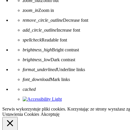
zoom_out
Zoom out
zoom_in
Zoom in
remove_circle_outline
Decrease font
add_circle_outline
Increase font
spellcheck
Readable font
brightness_high
Bright contrast
brightness_low
Dark contrast
format_underlined
Underline links
font_download
Mark links
Reset all options
cached
Serwis wykorzystuje pliki cookies. Korzystając ze strony wyrażasz 
Ustawienia Cookies
Akceptuję