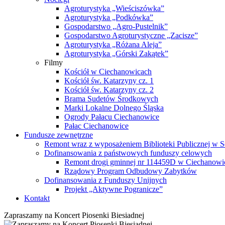
Agroturystyka „Wieściszówka”
Agroturystyka „Podkówka”
Gospodarstwo „Agro-Pustelnik”
Gospodarstwo Agroturystyczne „Zacisze”
Agroturystyka „Różana Aleja”
Agroturystyka „Górski Zakątek”
Filmy
Kościół w Ciechanowicach
Kościół św. Katarzyny cz. 1
Kościół św. Katarzyny cz. 2
Brama Sudetów Środkowych
Marki Lokalne Dolnego Śląska
Ogrody Pałacu Ciechanowice
Pałac Ciechanowice
Fundusze zewnętrzne
Remont wraz z wyposażeniem Biblioteki Publicznej w S
Dofinansowania z państwowych funduszy celowych
Remont drogi gminnej nr 114459D w Ciechanowi
Rządowy Program Odbudowy Zabytków
Dofinansowania z Funduszy Unijnych
Projekt „Aktywne Pogranicze”
Kontakt
Zapraszamy na Koncert Piosenki Biesiadnej