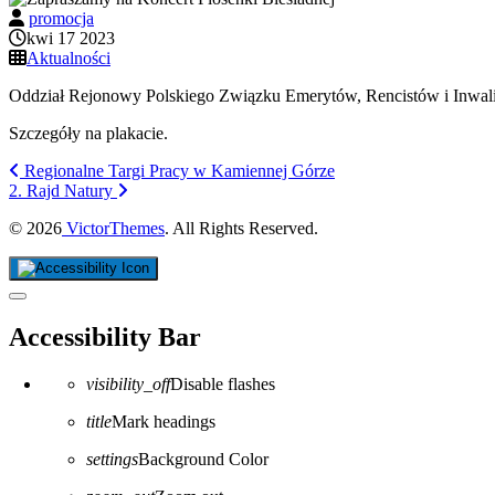
promocja
kwi 17 2023
Aktualności
Oddział Rejonowy Polskiego Związku Emerytów, Rencistów i Inwali
Szczegóły na plakacie.
Regionalne Targi Pracy w Kamiennej Górze
2. Rajd Natury
© 2026
VictorThemes
. All Rights Reserved.
Close the accessibility toolbar
Accessibility Bar
visibility_off
Disable flashes
title
Mark headings
settings
Background Color