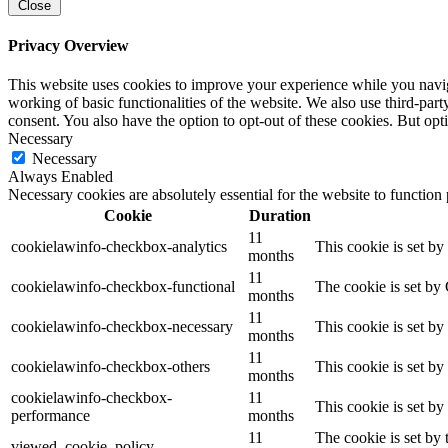
Close
Privacy Overview
This website uses cookies to improve your experience while you navigat
working of basic functionalities of the website. We also use third-pa
consent. You also have the option to opt-out of these cookies. But op
Necessary
Necessary
Always Enabled
Necessary cookies are absolutely essential for the website to function
Cookie
Duration
11
cookielawinfo-checkbox-analytics
This cookie is set b
months
11
cookielawinfo-checkbox-functional
The cookie is set by
months
11
cookielawinfo-checkbox-necessary
This cookie is set b
months
11
cookielawinfo-checkbox-others
This cookie is set b
months
cookielawinfo-checkbox-
11
This cookie is set b
performance
months
11
The cookie is set by
viewed_cookie_policy