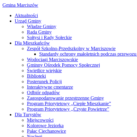
Gmina Marciszów
Aktualności
Urząd Gminy
Władze Gminy
Rada Gminy
Sołtysi i Rady Sołeckie
Dla Mieszkańców
Zespół Szkolno-Przedszkolny w Marciszowie
Standardy ochrony małoletnich podczas przewozu 
Wodociągi Marciszowskie
Gminny Ośrodek Pomocy Społecznej
Świetlice wiejskie
Biblioteki
Posterunek Policji
Interaktywne cmentarze
Odbiór odpadów
Zagospodarowanie przestrzenne Gminy
Program Priorytetowy „Ciepłe Mieszkanie”
Program Priorytetowy ,,Czyste Powietrze”
Dla Turystów
Miejscowości
Kolorowe Jeziorka
Pałac Ciechanowice
Noclegi