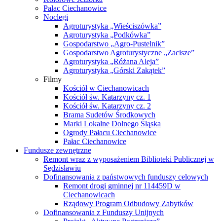
Pałac Ciechanowice
Noclegi
Agroturystyka „Wieściszówka”
Agroturystyka „Podkówka”
Gospodarstwo „Agro-Pustelnik”
Gospodarstwo Agroturystyczne „Zacisze”
Agroturystyka „Różana Aleja”
Agroturystyka „Górski Zakątek”
Filmy
Kościół w Ciechanowicach
Kościół św. Katarzyny cz. 1
Kościół św. Katarzyny cz. 2
Brama Sudetów Środkowych
Marki Lokalne Dolnego Śląska
Ogrody Pałacu Ciechanowice
Pałac Ciechanowice
Fundusze zewnętrzne
Remont wraz z wyposażeniem Biblioteki Publicznej w
Sędzisławiu
Dofinansowania z państwowych funduszy celowych
Remont drogi gminnej nr 114459D w
Ciechanowicach
Rządowy Program Odbudowy Zabytków
Dofinansowania z Funduszy Unijnych