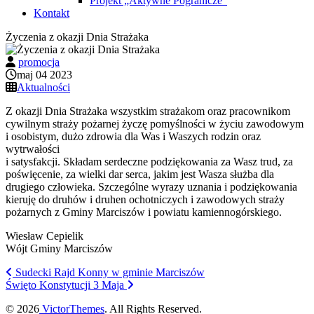
Projekt „Aktywne Pogranicze”
Kontakt
Życzenia z okazji Dnia Strażaka
promocja
maj 04 2023
Aktualności
Z okazji Dnia Strażaka wszystkim strażakom oraz pracownikom
cywilnym straży pożarnej życzę pomyślności w życiu zawodowym
i osobistym, dużo zdrowia dla Was i Waszych rodzin oraz
wytrwałości
i satysfakcji. Składam serdeczne podziękowania za Wasz trud, za
poświęcenie, za wielki dar serca, jakim jest Wasza służba dla
drugiego człowieka. Szczególne wyrazy uznania i podziękowania
kieruję do druhów i druhen ochotniczych i zawodowych straży
pożarnych z Gminy Marciszów i powiatu kamiennogórskiego.
Wiesław Cepielik
Wójt Gminy Marciszów
Sudecki Rajd Konny w gminie Marciszów
Święto Konstytucji 3 Maja
© 2026
VictorThemes
. All Rights Reserved.