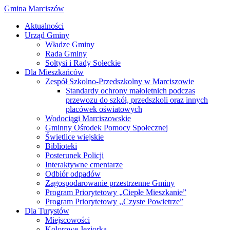
Gmina Marciszów
Aktualności
Urząd Gminy
Władze Gminy
Rada Gminy
Sołtysi i Rady Sołeckie
Dla Mieszkańców
Zespół Szkolno-Przedszkolny w Marciszowie
Standardy ochrony małoletnich podczas
przewozu do szkół, przedszkoli oraz innych
placówek oświatowych
Wodociągi Marciszowskie
Gminny Ośrodek Pomocy Społecznej
Świetlice wiejskie
Biblioteki
Posterunek Policji
Interaktywne cmentarze
Odbiór odpadów
Zagospodarowanie przestrzenne Gminy
Program Priorytetowy „Ciepłe Mieszkanie”
Program Priorytetowy ,,Czyste Powietrze”
Dla Turystów
Miejscowości
Kolorowe Jeziorka