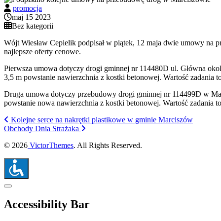
promocja
maj 15 2023
Bez kategorii
Wójt Wiesław Cepielik podpisał w piątek, 12 maja dwie umowy na pr
najlepsze oferty cenowe.
Pierwsza umowa dotyczy drogi gminnej nr 114480D ul. Główna okoli
3,5 m powstanie nawierzchnia z kostki betonowej. Wartość zadania t
Druga umowa dotyczy przebudowy drogi gminnej nr 114499D w Marci
powstanie nowa nawierzchnia z kostki betonowej. Wartość zadania to
Kolejne serce na nakrętki plastikowe w gminie Marciszów
Obchody Dnia Strażaka
© 2026
VictorThemes
. All Rights Reserved.
Close the accessibility toolbar
Accessibility Bar