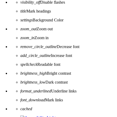
visibility_off
Disable flashes
title
Mark headings
settings
Background Color
zoom_out
Zoom out
zoom_in
Zoom in
remove_circle_outline
Decrease font
add_circle_outline
Increase font
spellcheck
Readable font
brightness_high
Bright contrast
brightness_low
Dark contrast
format_underlined
Underline links
font_download
Mark links
Reset all options
cached