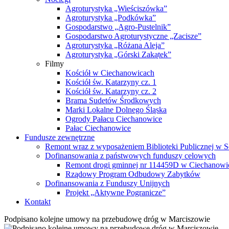
Agroturystyka „Wieściszówka”
Agroturystyka „Podkówka”
Gospodarstwo „Agro-Pustelnik”
Gospodarstwo Agroturystyczne „Zacisze”
Agroturystyka „Różana Aleja”
Agroturystyka „Górski Zakątek”
Filmy
Kościół w Ciechanowicach
Kościół św. Katarzyny cz. 1
Kościół św. Katarzyny cz. 2
Brama Sudetów Środkowych
Marki Lokalne Dolnego Śląska
Ogrody Pałacu Ciechanowice
Pałac Ciechanowice
Fundusze zewnętrzne
Remont wraz z wyposażeniem Biblioteki Publicznej w S
Dofinansowania z państwowych funduszy celowych
Remont drogi gminnej nr 114459D w Ciechanowi
Rządowy Program Odbudowy Zabytków
Dofinansowania z Funduszy Unijnych
Projekt „Aktywne Pogranicze”
Kontakt
Podpisano kolejne umowy na przebudowę dróg w Marciszowie