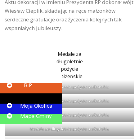
Aktu dekoracji w imieniu Prezydenta RP dokonał wójt
Wiesław Cieplik, składając na ręce małżonków
serdeczne gratulacje oraz życzenia kolejnych tak
wspaniałych jubileuszy.
Medale za
długoletnie
pożycie
małżeńskie
Button
BIP
Medale za długoletnie pożycie małżeńskie
Medale za długoletnie pożycie małżeńskie
Button
Moja Okolica
Medale za długoletnie pożycie małżeńskie
Mapa Gminy
Medale za długoletnie pożycie małżeńskie