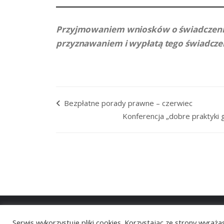
Przyjmowaniem wniosków o świadczeni
przyznawaniem i wypłatą tego świadczen
Bezpłatne porady prawne – czerwiec
Konferencja „dobre praktyk
Serwis wykorzystuje pliki cookies. Korzystając ze strony wyraż