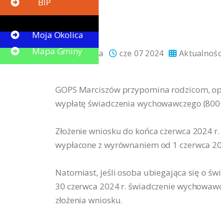
BIP
Button
Moja Okolica
Mapa Gminy
promocja
cze 07 2024
Aktualnośc
GOPS Marciszów przypomina rodzicom, opie
wypłatę świadczenia wychowawczego (800+
Złożenie wniosku do końca czerwca 2024 r
wypłacone z wyrównaniem od 1 czerwca 20
Natomiast, jeśli osoba ubiegająca się o św
30 czerwca 2024 r. świadczenie wychowawc
złożenia wniosku.