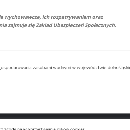
e wychowawcze, ich rozpatrywaniem oraz
ia zajmuje się Zakład Ubezpieczeń Społecznych.
i gospodarowania zasobami wodnymi w województwie dolnośląsk
© 2026
VictorThemes
. All Rights Reserved.
asz zgodę na wykorzystywanie plików cookies.