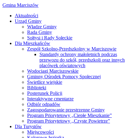
Gmina Marciszów
Aktualności
Urząd Gminy
Władze Gminy
Rada Gminy
Sołtysi i Rady Sołeckie
Dla Mieszkańców
Zespół Szkolno-Przedszkolny w Marciszowie
Standardy ochrony małoletnich podczas
przewozu do szkół, przedszkoli oraz innych
placówek oświatowych
Wodociągi Marciszowskie
Gminny Ośrodek Pomocy Społecznej
Świetlice wiejskie
Biblioteki
Posterunek Policji
Interaktywne cmentarze
Odbiór odpadów
Zagospodarowanie przestrzenne Gminy
Program Priorytetowy „Ciepłe Mieszkanie”
Program Priorytetowy ,,Czyste Powietrze”
Dla Turystów
Miejscowości
Kolorowe Jeziorka