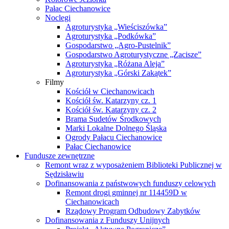
Pałac Ciechanowice
Noclegi
Agroturystyka „Wieściszówka”
Agroturystyka „Podkówka”
Gospodarstwo „Agro-Pustelnik”
Gospodarstwo Agroturystyczne „Zacisze”
Agroturystyka „Różana Aleja”
Agroturystyka „Górski Zakątek”
Filmy
Kościół w Ciechanowicach
Kościół św. Katarzyny cz. 1
Kościół św. Katarzyny cz. 2
Brama Sudetów Środkowych
Marki Lokalne Dolnego Śląska
Ogrody Pałacu Ciechanowice
Pałac Ciechanowice
Fundusze zewnętrzne
Remont wraz z wyposażeniem Biblioteki Publicznej w
Sędzisławiu
Dofinansowania z państwowych funduszy celowych
Remont drogi gminnej nr 114459D w
Ciechanowicach
Rządowy Program Odbudowy Zabytków
Dofinansowania z Funduszy Unijnych