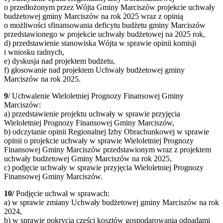
o przedłożonym przez Wójta Gminy Marciszów projekcie uchwały
budżetowej gminy Marciszów na rok 2025 wraz z opinią
o możliwości sfinansowania deficytu budżetu gminy Marciszów
przedstawionego w projekcie uchwały budżetowej na 2025 rok,
d) przedstawienie stanowiska Wójta w sprawie opinii komisji
i wniosku radnych,
e) dyskusja nad projektem budżetu,
f) głosowanie nad projektem Uchwały budżetowej gminy
Marciszów na rok 2025.
9
/ Uchwalenie Wieloletniej Prognozy Finansowej Gminy
Marciszów:
a) przedstawienie projektu uchwały w sprawie przyjęcia
Wieloletniej Prognozy Finansowej Gminy Marciszów,
b) odczytanie opinii Regionalnej Izby Obrachunkowej w sprawie
opinii o projekcie uchwały w sprawie Wieloletniej Prognozy
Finansowej Gminy Marciszów przedstawionym wraz z projektem
uchwały budżetowej Gminy Marciszów na rok 2025,
c) podjęcie uchwały w sprawie przyjęcia Wieloletniej Prognozy
Finansowej Gminy Marciszów.
10/
Podjęcie uchwał w sprawach:
a) w sprawie zmiany Uchwały budżetowej gminy Marciszów na rok
2024,
b) w sprawie pokrycia części kosztów gospodarowania odpadami