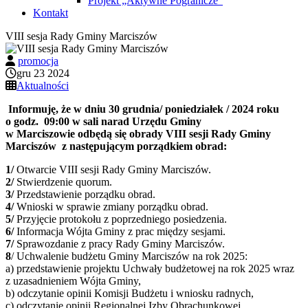
Projekt „Aktywne Pogranicze”
Kontakt
VIII sesja Rady Gminy Marciszów
promocja
gru 23 2024
Aktualności
Informuję, że w dniu 30 grudnia/ poniedziałek / 2024 roku
o godz. 09:00 w sali narad Urzędu Gminy
w Marciszowie odbędą się obrady VIII sesji Rady Gminy
Marciszów z następującym porządkiem obrad:
1/
Otwarcie VIII sesji Rady Gminy Marciszów.
2/
Stwierdzenie quorum.
3/
Przedstawienie porządku obrad.
4/
Wnioski w sprawie zmiany porządku obrad.
5/
Przyjęcie protokołu z poprzedniego posiedzenia.
6/
Informacja Wójta Gminy z prac między sesjami.
7/
Sprawozdanie z pracy Rady Gminy Marciszów.
8
/ Uchwalenie budżetu Gminy Marciszów na rok 2025:
a) przedstawienie projektu Uchwały budżetowej na rok 2025 wraz
z uzasadnieniem Wójta Gminy,
b) odczytanie opinii Komisji Budżetu i wniosku radnych,
c) odczytanie opinii Regionalnej Izby Obrachunkowej