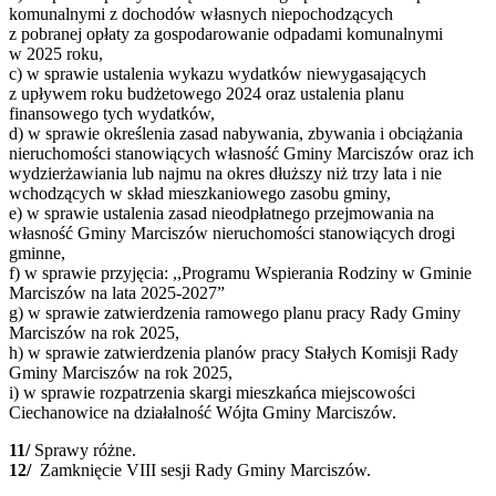
komunalnymi z dochodów własnych niepochodzących
z pobranej opłaty za gospodarowanie odpadami komunalnymi
w 2025 roku,
c) w sprawie ustalenia wykazu wydatków niewygasających
z upływem roku budżetowego 2024 oraz ustalenia planu
finansowego tych wydatków,
d) w sprawie określenia zasad nabywania, zbywania i obciążania
nieruchomości stanowiących własność Gminy Marciszów oraz ich
wydzierżawiania lub najmu na okres dłuższy niż trzy lata i nie
wchodzących w skład mieszkaniowego zasobu gminy,
e) w sprawie ustalenia zasad nieodpłatnego przejmowania na
własność Gminy Marciszów nieruchomości stanowiących drogi
gminne,
f) w sprawie przyjęcia: ,,Programu Wspierania Rodziny w Gminie
Marciszów na lata 2025-2027”
g) w sprawie zatwierdzenia ramowego planu pracy Rady Gminy
Marciszów na rok 2025,
h) w sprawie zatwierdzenia planów pracy Stałych Komisji Rady
Gminy Marciszów na rok 2025,
i) w sprawie rozpatrzenia skargi mieszkańca miejscowości
Ciechanowice na działalność Wójta Gminy Marciszów.
11/
Sprawy różne.
12/
Zamknięcie VIII sesji Rady Gminy Marciszów.