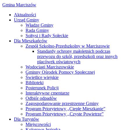
Gmina Marciszów
Aktualności
Urząd Gminy
Władze Gminy
Rada Gminy
Sołtysi i Rady Sołeckie
Dla Mieszkańców
Zespół Szkolno-Przedszkolny w Marciszowie
Standardy ochrony małoletnich podczas
przewozu do szkół, przedszkoli oraz innych
placówek oświatowych
Wodociągi Marciszowskie
Gminny Ośrodek Pomocy Społecznej
Świetlice wiejskie
Biblioteki
Posterunek Policji
Interaktywne cmentarze
Odbiór odpadów
Zagospodarowanie przestrzenne Gminy
Program Priorytetowy „Ciepłe Mieszkanie”
Program Priorytetowy ,,Czyste Powietrze”
Dla Turystów
Miejscowości
Kolorowe Jeziorka