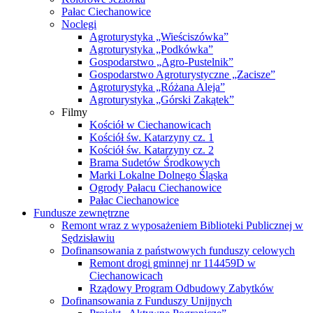
Pałac Ciechanowice
Noclegi
Agroturystyka „Wieściszówka”
Agroturystyka „Podkówka”
Gospodarstwo „Agro-Pustelnik”
Gospodarstwo Agroturystyczne „Zacisze”
Agroturystyka „Różana Aleja”
Agroturystyka „Górski Zakątek”
Filmy
Kościół w Ciechanowicach
Kościół św. Katarzyny cz. 1
Kościół św. Katarzyny cz. 2
Brama Sudetów Środkowych
Marki Lokalne Dolnego Śląska
Ogrody Pałacu Ciechanowice
Pałac Ciechanowice
Fundusze zewnętrzne
Remont wraz z wyposażeniem Biblioteki Publicznej w
Sędzisławiu
Dofinansowania z państwowych funduszy celowych
Remont drogi gminnej nr 114459D w
Ciechanowicach
Rządowy Program Odbudowy Zabytków
Dofinansowania z Funduszy Unijnych