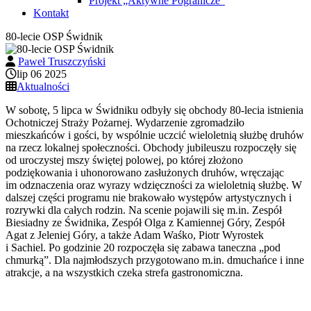
Projekt „Aktywne Pogranicze”
Kontakt
80-lecie OSP Świdnik
Paweł Truszczyński
lip 06 2025
Aktualności
W sobotę, 5 lipca w Świdniku odbyły się obchody 80-lecia istnienia
Ochotniczej Straży Pożarnej. Wydarzenie zgromadziło
mieszkańców i gości, by wspólnie uczcić wieloletnią służbę druhów
na rzecz lokalnej społeczności. Obchody jubileuszu rozpoczęły się
od uroczystej mszy świętej polowej, po której złożono
podziękowania i uhonorowano zasłużonych druhów, wręczając
im odznaczenia oraz wyrazy wdzięczności za wieloletnią służbę. W
dalszej części programu nie brakowało występów artystycznych i
rozrywki dla całych rodzin. Na scenie pojawili się m.in. Zespół
Biesiadny ze Świdnika, Zespół Olga z Kamiennej Góry, Zespół
Agat z Jeleniej Góry, a także Adam Waśko, Piotr Wyrostek
i Sachiel. Po godzinie 20 rozpoczęła się zabawa taneczna „pod
chmurką”. Dla najmłodszych przygotowano m.in. dmuchańce i inne
atrakcje, a na wszystkich czeka strefa gastronomiczna.