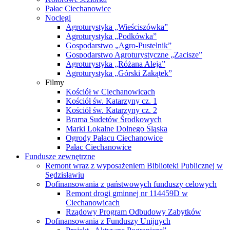
Pałac Ciechanowice
Noclegi
Agroturystyka „Wieściszówka”
Agroturystyka „Podkówka”
Gospodarstwo „Agro-Pustelnik”
Gospodarstwo Agroturystyczne „Zacisze”
Agroturystyka „Różana Aleja”
Agroturystyka „Górski Zakątek”
Filmy
Kościół w Ciechanowicach
Kościół św. Katarzyny cz. 1
Kościół św. Katarzyny cz. 2
Brama Sudetów Środkowych
Marki Lokalne Dolnego Śląska
Ogrody Pałacu Ciechanowice
Pałac Ciechanowice
Fundusze zewnętrzne
Remont wraz z wyposażeniem Biblioteki Publicznej w
Sędzisławiu
Dofinansowania z państwowych funduszy celowych
Remont drogi gminnej nr 114459D w
Ciechanowicach
Rządowy Program Odbudowy Zabytków
Dofinansowania z Funduszy Unijnych