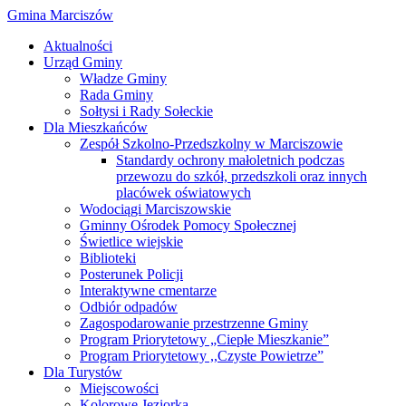
Gmina Marciszów
Aktualności
Urząd Gminy
Władze Gminy
Rada Gminy
Sołtysi i Rady Sołeckie
Dla Mieszkańców
Zespół Szkolno-Przedszkolny w Marciszowie
Standardy ochrony małoletnich podczas
przewozu do szkół, przedszkoli oraz innych
placówek oświatowych
Wodociągi Marciszowskie
Gminny Ośrodek Pomocy Społecznej
Świetlice wiejskie
Biblioteki
Posterunek Policji
Interaktywne cmentarze
Odbiór odpadów
Zagospodarowanie przestrzenne Gminy
Program Priorytetowy „Ciepłe Mieszkanie”
Program Priorytetowy ,,Czyste Powietrze”
Dla Turystów
Miejscowości
Kolorowe Jeziorka