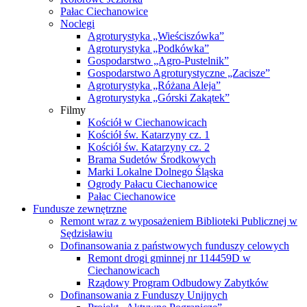
Pałac Ciechanowice
Noclegi
Agroturystyka „Wieściszówka”
Agroturystyka „Podkówka”
Gospodarstwo „Agro-Pustelnik”
Gospodarstwo Agroturystyczne „Zacisze”
Agroturystyka „Różana Aleja”
Agroturystyka „Górski Zakątek”
Filmy
Kościół w Ciechanowicach
Kościół św. Katarzyny cz. 1
Kościół św. Katarzyny cz. 2
Brama Sudetów Środkowych
Marki Lokalne Dolnego Śląska
Ogrody Pałacu Ciechanowice
Pałac Ciechanowice
Fundusze zewnętrzne
Remont wraz z wyposażeniem Biblioteki Publicznej w
Sędzisławiu
Dofinansowania z państwowych funduszy celowych
Remont drogi gminnej nr 114459D w
Ciechanowicach
Rządowy Program Odbudowy Zabytków
Dofinansowania z Funduszy Unijnych