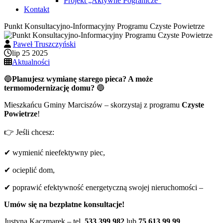
Projekt „Aktywne Pogranicze”
Kontakt
Punkt Konsultacyjno-Informacyjny Programu Czyste Powietrze
Paweł Truszczyński
lip 25 2025
Aktualności
🔵
Planujesz wymianę starego pieca? A może
termomodernizację domu?
🔵
Mieszkańcu Gminy Marciszów – skorzystaj z programu
Czyste
Powietrze
!
👉 Jeśli chcesz:
✔ wymienić nieefektywny piec,
✔ ocieplić dom,
✔ poprawić efektywność energetyczną swojej nieruchomości –
Umów się na bezpłatne konsultacje!
Justyna Kaczmarek – tel.
533 399 982
lub
75 613 99 99