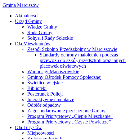
Gmina Marciszów
Aktualności
Urząd Gminy
Władze Gminy
Rada Gminy
Sołtysi i Rady Sołeckie
Dla Mieszkańców
Zespół Szkolno-Przedszkolny w Marciszowie
Standardy ochrony małoletnich podczas
przewozu do szkół, przedszkoli oraz innych
placówek oświatowych
Wodociągi Marciszowskie
Gminny Ośrodek Pomocy Społecznej
Świetlice wiejskie
Biblioteki
Posterunek Policji
Interaktywne cmentarze
Odbiór odpadów
Zagospodarowanie przestrzenne Gminy
Program Priorytetowy „Ciepłe Mieszkanie”
Program Priorytetowy ,,Czyste Powietrze”
Dla Turystów
Miejscowości
Kolorowe Jeziorka