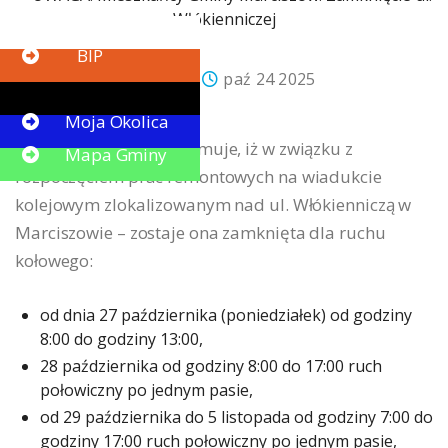
Button
BIP
Paweł Truszczyński
paź 24 2025
Aktualności
Button
Moja Okolica
Gmina Marciszów informuje, iż w związku z
Mapa Gminy
rozpoczęciem prac remontowych na wiadukcie
kolejowym zlokalizowanym nad ul. Włókienniczą w
Marciszowie – zostaje ona zamknięta dla ruchu
kołowego:
od dnia 27 października (poniedziałek) od godziny
8:00 do godziny 13:00,
28 października od godziny 8:00 do 17:00 ruch
połowiczny po jednym pasie,
od 29 października do 5 listopada od godziny 7:00 do
godziny 17:00 ruch połowiczny po jednym pasie,