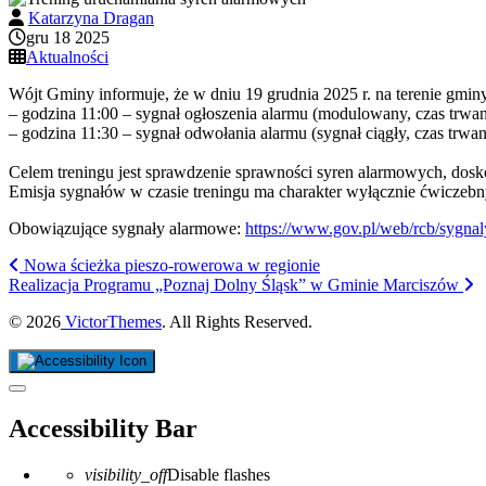
Katarzyna Dragan
gru 18 2025
Aktualności
Wójt Gminy informuje, że w dniu 19 grudnia 2025 r. na terenie gmi
– godzina 11:00 – sygnał ogłoszenia alarmu (modulowany, czas trwan
– godzina 11:30 – sygnał odwołania alarmu (sygnał ciągły, czas trwan
Celem treningu jest sprawdzenie sprawności syren alarmowych, dosk
Emisja sygnałów w czasie treningu ma charakter wyłącznie ćwicze
Obowiązujące sygnały alarmowe:
https://www.gov.pl/web/rcb/sygna
Nowa ścieżka pieszo‑rowerowa w regionie
Realizacja Programu „Poznaj Dolny Śląsk” w Gminie Marciszów
© 2026
VictorThemes
. All Rights Reserved.
Close the accessibility toolbar
Accessibility Bar
visibility_off
Disable flashes