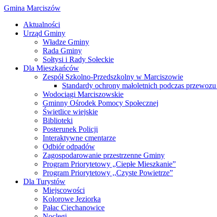
Gmina Marciszów
Aktualności
Urząd Gminy
Władze Gminy
Rada Gminy
Sołtysi i Rady Sołeckie
Dla Mieszkańców
Zespół Szkolno-Przedszkolny w Marciszowie
Standardy ochrony małoletnich podczas przewozu 
Wodociągi Marciszowskie
Gminny Ośrodek Pomocy Społecznej
Świetlice wiejskie
Biblioteki
Posterunek Policji
Interaktywne cmentarze
Odbiór odpadów
Zagospodarowanie przestrzenne Gminy
Program Priorytetowy „Ciepłe Mieszkanie”
Program Priorytetowy ,,Czyste Powietrze”
Dla Turystów
Miejscowości
Kolorowe Jeziorka
Pałac Ciechanowice
Noclegi