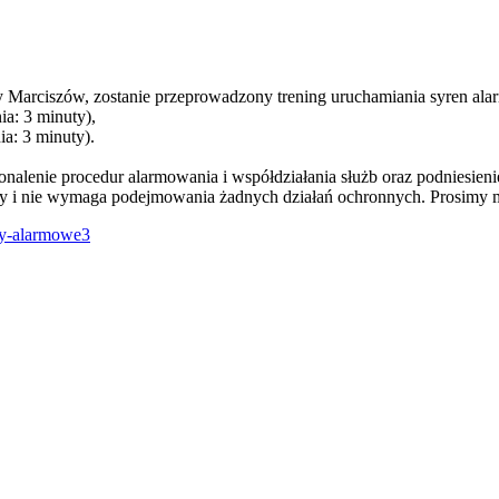
ny Marciszów, zostanie przeprowadzony trening uruchamiania syren al
ia: 3 minuty),
ia: 3 minuty).
onalenie procedur alarmowania i współdziałania służb oraz podniesi
bny i nie wymaga podejmowania żadnych działań ochronnych. Prosimy
ly-alarmowe3