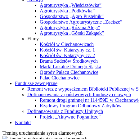
Agroturystyka „Wieściszówka”
Agroturystyka „Podkówka”
Gospodarstwo „Agro-Pustelnik”
Gospodarstwo Agroturystyczne „Zacisze”
Agroturystyka „Różana Aleja”
Agroturystyka „Górski Zakątek”
Filmy
Kościół w Ciechanowicach
Kościół św. Katarzyny cz. 1
Kościół św. Katarzyny cz. 2
Brama Sudetów Środkowych
Marki Lokalne Dolnego Śląska
Ogrody Pałacu Ciechanowice
Pałac Ciechanowice
Fundusze zewnętrzne
Remont wraz z wyposażeniem Biblioteki Publicznej w S
Dofinansowania z państwowych funduszy celowych
Remont drogi gminnej nr 114459D w Ciechanowi
Rządowy Program Odbudowy Zabytków
Dofinansowania z Funduszy Unijnych
Projekt „Aktywne Pogranicze”
Kontakt
Trening uruchamiania syren alarmowych