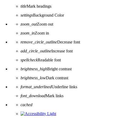
title
Mark headings
settings
Background Color
zoom_out
Zoom out
zoom_in
Zoom in
remove_circle_outline
Decrease font
add_circle_outline
Increase font
spellcheck
Readable font
brightness_high
Bright contrast
brightness_low
Dark contrast
format_underlined
Underline links
font_download
Mark links
Reset all options
cached