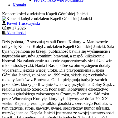
Projekt „Aktywne Pogranicze”
Kontakt
Koncert kolęd z udziałem Kapeli Góralskiej Janicki
Paweł Truszczyński
sty 17 2026
Aktualności
Dziś (sobota, 17 stycznia) w sali Domu Kultury w Marciszowie
odbył się Koncert Kolęd z udziałem Kapeli Góralskiej Janicki. Sala
była wypełniona po brzegi, publiczność bawiła się wyśmienicie i
nagradzała artystów gromkimi brawami, a zespół kilkakrotnie
bisował. Na zakończenie na scenie zaprezentowały się także dwie
młode siostrzyczki, Hania i Basia, które swoim występem dodały
wydarzeniu jeszcze więcej uroku. Dla przypomnienia Kapela
Góralska Janicki, założona w 1999 roku, składa się z członków
rodziny Janików z Borówna. Od lat pielęgnują tradycje swoich
przodków, którzy po II wojnie światowej przybyli na Dolny Śląsk z
regionu zwanego Szerokim Podhalem. Kontynuują dziedzictwo
zespołu góralskiego założonego w Czarnym Borze w 1946 roku
przez Wincentego Kurnytę, który był aktywny aż do lat 70. XX
wieku. Kapela prezentuje folklor góralski z szerokiego Podhala, w
tym tradycje, stroje, gawędy, gwarę, specyficzny humor góralski,
muzykę i taniec. Kapela Janicki jest znana ze swojej autentyczności
i pasji, z jaką podtrzymują góralskie tradycje. Z ich działalności