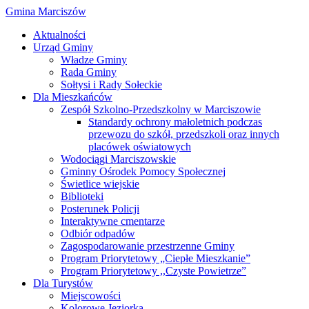
Gmina Marciszów
Aktualności
Urząd Gminy
Władze Gminy
Rada Gminy
Sołtysi i Rady Sołeckie
Dla Mieszkańców
Zespół Szkolno-Przedszkolny w Marciszowie
Standardy ochrony małoletnich podczas
przewozu do szkół, przedszkoli oraz innych
placówek oświatowych
Wodociągi Marciszowskie
Gminny Ośrodek Pomocy Społecznej
Świetlice wiejskie
Biblioteki
Posterunek Policji
Interaktywne cmentarze
Odbiór odpadów
Zagospodarowanie przestrzenne Gminy
Program Priorytetowy „Ciepłe Mieszkanie”
Program Priorytetowy ,,Czyste Powietrze”
Dla Turystów
Miejscowości
Kolorowe Jeziorka