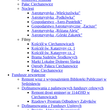
Pałac Ciechanowice
Noclegi
Agroturystyka „Wieściszówka”
Agroturystyka „Podkówka”
Gospodarstwo „Agro-Pustelnik”
Gospodarstwo Agroturystyczne „Zacisze”
Agroturystyka „Różana Aleja”
Agroturystyka „Górski Zakątek”
Filmy
Kościół w Ciechanowicach
Kościół św. Katarzyny cz. 1
Kościół św. Katarzyny cz. 2
Brama Sudetów Środkowych
Marki Lokalne Dolnego Śląska
Ogrody Pałacu Ciechanowice
Pałac Ciechanowice
Fundusze zewnętrzne
Remont wraz z wyposażeniem Biblioteki Publicznej w
Sędzisławiu
Dofinansowania z państwowych funduszy celowych
Remont drogi gminnej nr 114459D w
Ciechanowicach
Rządowy Program Odbudowy Zabytków
Dofinansowania z Funduszy Unijnych