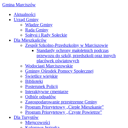
Gmina Marciszów
Aktualności
Urząd Gminy
Władze Gminy
Rada Gminy
Sołtysi i Rady Sołeckie
Dla Mieszkańców
Zespół Szkolno-Przedszkolny w Marciszowie
Standardy ochrony małoletnich podczas
przewozu do szkół, przedszkoli oraz innych
placówek oświatowych
Wodociągi Marciszowskie
Gminny Ośrodek Pomocy Społecznej
Świetlice wiejskie
Biblioteki
Posterunek Policji
Interaktywne cmentarze
Odbiór odpadów
Zagospodarowanie przestrzenne Gminy
Program Priorytetowy „Ciepłe Mieszkanie”
Program Priorytetowy ,,Czyste Powietrze”
Dla Turystów
Miejscowości
Kolorowe Jeziorka