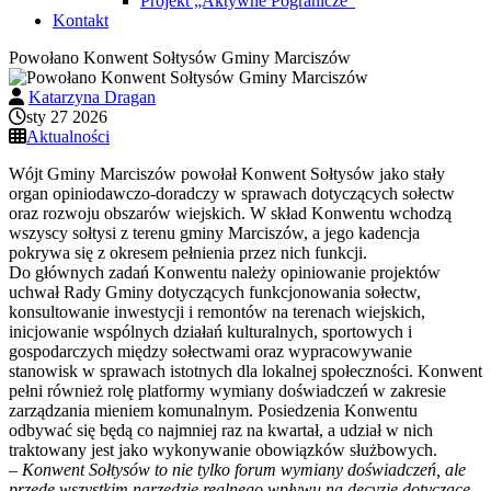
Projekt „Aktywne Pogranicze”
Kontakt
Powołano Konwent Sołtysów Gminy Marciszów
Katarzyna Dragan
sty 27 2026
Aktualności
Wójt Gminy Marciszów powołał Konwent Sołtysów jako stały
organ opiniodawczo-doradczy w sprawach dotyczących sołectw
oraz rozwoju obszarów wiejskich. W skład Konwentu wchodzą
wszyscy sołtysi z terenu gminy Marciszów, a jego kadencja
pokrywa się z okresem pełnienia przez nich funkcji.
Do głównych zadań Konwentu należy opiniowanie projektów
uchwał Rady Gminy dotyczących funkcjonowania sołectw,
konsultowanie inwestycji i remontów na terenach wiejskich,
inicjowanie wspólnych działań kulturalnych, sportowych i
gospodarczych między sołectwami oraz wypracowywanie
stanowisk w sprawach istotnych dla lokalnej społeczności. Konwent
pełni również rolę platformy wymiany doświadczeń w zakresie
zarządzania mieniem komunalnym. Posiedzenia Konwentu
odbywać się będą co najmniej raz na kwartał, a udział w nich
traktowany jest jako wykonywanie obowiązków służbowych.
– Konwent Sołtysów to nie tylko forum wymiany doświadczeń, ale
przede wszystkim narzędzie realnego wpływu na decyzje dotyczące