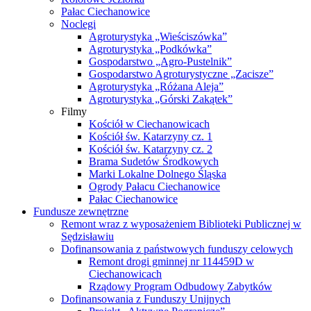
Pałac Ciechanowice
Noclegi
Agroturystyka „Wieściszówka”
Agroturystyka „Podkówka”
Gospodarstwo „Agro-Pustelnik”
Gospodarstwo Agroturystyczne „Zacisze”
Agroturystyka „Różana Aleja”
Agroturystyka „Górski Zakątek”
Filmy
Kościół w Ciechanowicach
Kościół św. Katarzyny cz. 1
Kościół św. Katarzyny cz. 2
Brama Sudetów Środkowych
Marki Lokalne Dolnego Śląska
Ogrody Pałacu Ciechanowice
Pałac Ciechanowice
Fundusze zewnętrzne
Remont wraz z wyposażeniem Biblioteki Publicznej w
Sędzisławiu
Dofinansowania z państwowych funduszy celowych
Remont drogi gminnej nr 114459D w
Ciechanowicach
Rządowy Program Odbudowy Zabytków
Dofinansowania z Funduszy Unijnych