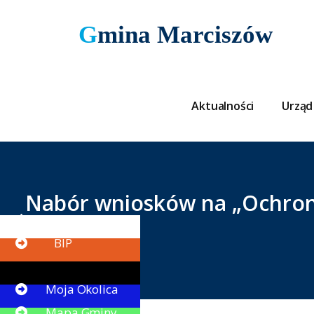
Gmina Marciszów
Aktualności
Urząd
Nabór wniosków na „Ochronę
Button
BIP
Button
Moja Okolica
Mapa Gminy