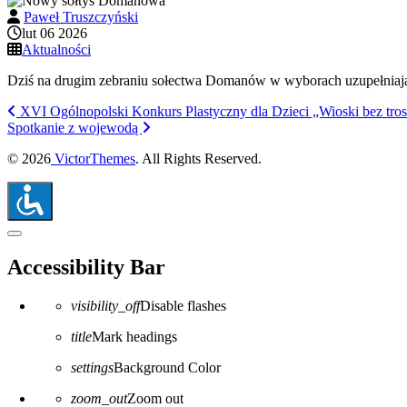
Paweł Truszczyński
lut 06 2026
Aktualności
Dziś na drugim zebraniu sołectwa Domanów w wyborach uzupełniając
XVI Ogólnopolski Konkurs Plastyczny dla Dzieci „Wioski bez tros
Spotkanie z wojewodą
© 2026
VictorThemes
. All Rights Reserved.
Close the accessibility toolbar
Accessibility Bar
visibility_off
Disable flashes
title
Mark headings
settings
Background Color
zoom_out
Zoom out