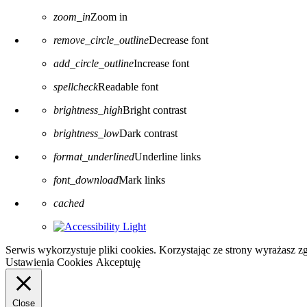
zoom_in
Zoom in
remove_circle_outline
Decrease font
add_circle_outline
Increase font
spellcheck
Readable font
brightness_high
Bright contrast
brightness_low
Dark contrast
format_underlined
Underline links
font_download
Mark links
Reset all options
cached
Serwis wykorzystuje pliki cookies. Korzystając ze strony wyrażasz 
Ustawienia Cookies
Akceptuję
Close