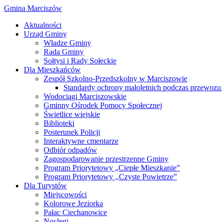
Gmina Marciszów
Aktualności
Urząd Gminy
Władze Gminy
Rada Gminy
Sołtysi i Rady Sołeckie
Dla Mieszkańców
Zespół Szkolno-Przedszkolny w Marciszowie
Standardy ochrony małoletnich podczas przewozu 
Wodociągi Marciszowskie
Gminny Ośrodek Pomocy Społecznej
Świetlice wiejskie
Biblioteki
Posterunek Policji
Interaktywne cmentarze
Odbiór odpadów
Zagospodarowanie przestrzenne Gminy
Program Priorytetowy „Ciepłe Mieszkanie”
Program Priorytetowy ,,Czyste Powietrze”
Dla Turystów
Miejscowości
Kolorowe Jeziorka
Pałac Ciechanowice
Noclegi