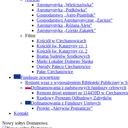
Agroturystyka „Wieściszówka”
Agroturystyka „Podkówka”
Gospodarstwo „Agro-Pustelnik”
Gospodarstwo Agroturystyczne „Zacisze”
Agroturystyka „Różana Aleja”
Agroturystyka „Górski Zakątek”
Filmy
Kościół w Ciechanowicach
Kościół św. Katarzyny cz. 1
Kościół św. Katarzyny cz. 2
Brama Sudetów Środkowych
Marki Lokalne Dolnego Śląska
Ogrody Pałacu Ciechanowice
Pałac Ciechanowice
Fundusze zewnętrzne
Remont wraz z wyposażeniem Biblioteki Publicznej w S
Dofinansowania z państwowych funduszy celowych
Remont drogi gminnej nr 114459D w Ciechanowi
Rządowy Program Odbudowy Zabytków
Dofinansowania z Funduszy Unijnych
Projekt „Aktywne Pogranicze”
Kontakt
Nowy sołtys Domanowa