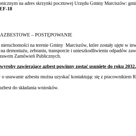
ronicznym na adres skrzynki pocztowej Urzędu Gminy Marciszów: gm
EF-18
YROBY AZBESTOWE – POSTĘPOWANIE
nieruchomości na terenie Gminy Marciszów, które zostały ujęte w inw
 na demontażu, zebraniu, transporcie i unieszkodliwieniu odpadów zaw
 Prawem Zamówień Publicznych.
wyroby zawierające azbest powinny zostać usunięte do roku 2032.
ów o usuwanie azbestu można uzyskać kontaktując się z pracownikiem
azbest do składania wniosków.