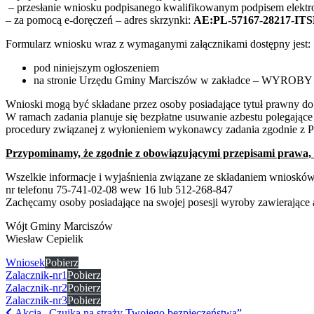
– przesłanie wniosku podpisanego kwalifikowanym podpisem elekt
– za pomocą e-doręczeń – adres skrzynki:
AE:PL-57167-28217-ITS
Formularz wniosku wraz z wymaganymi załącznikami dostępny jest:
pod niniejszym ogłoszeniem
na stronie Urzędu Gminy Marciszów w zakładce – W
Wnioski mogą być składane przez osoby posiadające tytuł prawny do 
W ramach zadania planuje się bezpłatne usuwanie azbestu polegające
procedury związanej z wyłonieniem wykonawcy zadania zgodnie z
Przypominamy, że zgodnie z obowiązującymi przepisami prawa, 
Wszelkie informacje i wyjaśnienia związane ze składaniem wniosk
nr telefonu 75-741-02-08 wew 16 lub 512-268-847
Zachęcamy osoby posiadające na swojej posesji wyroby zawierające 
Wójt Gminy Marciszów
Wiesław Cepielik
Wniosek
Pobierz
Zalacznik-nr1
Pobierz
Zalacznik-nr2
Pobierz
Zalacznik-nr3
Pobierz
Akcja „Czujka na straży Twojego bezpieczeństwa”