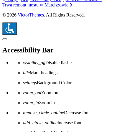
Trwa remont mostu w Marciszowie
© 2026
VictorThemes
. All Rights Reserved.
Close the accessibility toolbar
Accessibility Bar
visibility_off
Disable flashes
title
Mark headings
settings
Background Color
zoom_out
Zoom out
zoom_in
Zoom in
remove_circle_outline
Decrease font
add_circle_outline
Increase font