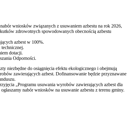
nabór wniosków związanych z usuwaniem azbestu na rok 2026,
 skutków zdrowotnych spowodowanych obecnością azbestu
rających azbest w 100%.
technicznej.
iem dotacji.
szania Odporności.
ty niezbędne do osiągnięcia efektu ekologicznego i obejmują
wyrobów zawierających azbest. Dofinansowanie będzie przyznawane
unduszu.
rzyjęcia „Programu usuwania wyrobów zawierających azbest dla
ogłaszamy nabór wniosków na usuwanie azbestu z terenu gminy.