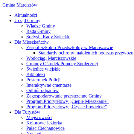
Gmina Marciszów
Aktualności
Urząd Gminy
Władze Gminy
Rada Gminy
Sołtysi i Rady Sołeckie
Dla Mieszkańców
Zespół Szkolno-Przedszkolny w Marciszowie
Standardy ochrony małoletnich podczas przewozu 
Wodociągi Marciszowskie
Gminny Ośrodek Pomocy Społecznej
Świetlice wiejskie
Biblioteki
Posterunek Policji
Interaktywne cmentarze
Odbiór odpadów
Zagospodarowanie przestrzenne Gminy
Program Priorytetowy „Ciepłe Mieszkanie”
Program Priorytetowy ,,Czyste Powietrze”
Dla Turystów
Miejscowości
Kolorowe Jeziorka
Pałac Ciechanowice
Noclegi