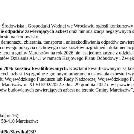
Środowiska i Gospodarki Wodnej we Wrocławiu ogłosił konkursowy 
enie odpadów zawierających azbest
oraz minimalizacja negatywnych
zbestu na środowisko.
 demontażu, zbierania, transportu i unieszkodliwiania odpadów zawie
 nowego pokrycia dachowego oraz kosztów uzgodnień i dokumentacji 
 z terenu gminy Marciszów na rok 2026 nie jest jednoznaczne z udzielen
jentów Działania Al.4.1 w ramach Krajowego Planu Odbudowy i Zwięk
do 70% kosztów kwalifikowanych.
Kosztami kwalifikowanymi są kosz
ających azbest i są zgodne z gminnym programem usuwania azbestu i 
ządu Wojewódzkiego Funduszu lub Rady Nadzorczej Wojewódzkiego F
Marciszów nr XLVII/292/2022 z dnia 29 grudnia 2022 r. w sprawie p
ów budowlanych zawierających azbest na terenie Gminy Marciszów”, 
ój nr 16);
, 58-410 Marciszów;
htf5c/SkrytkaESP