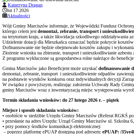
Katarzyna Dragan
lut 17 2026
Aktualności
Wójt Gminy Marciszów informuje, że Wojewódzki Fundusz Ochrony 
którego celem jest
demontaż, zebranie, transport i unieszkodliwi
na terytorium kraju, a także likwidacja szkodliwego oddziaływania a
Udzielenie dotacji dla Mieszkańca oznaczać będzie pokrycie kosztów
Dofinansowanie nie będzie obejmowało kosztów zakupu i wykonania
Złożenie wniosku na zbieranie, transport i unieszkodliwianie azbestu
Z programu wykluczone są gospodarstwa rolne należące do benefic
Gmina Marciszów jako Beneficjent może uzyskać
dofinansowanie 
demontaż, zebranie, transport i unieszkodliwienie odpadów zawier
na podstawie wyników konkursu oraz indywidualnych decyzji Zar
W związku z powyższym, realizując założenia Uchwały Rady Gminy 
gminy Marciszów wraz z inwentaryzacją miejsc występowania wyrob
Termin składania wniosków:
do 27 lutego 2026 r. – piątek
Miejsce i sposób składania wniosków:
• osobiście w siedzibie Urzędu Gminy Marciszów (Referat RGKŚ pok
• przesłanie na adres Urzędu: Urząd Gminy Marciszów ul. Szkolna 6
• przy pomocy środków komunikacji elektronicznej:
– poprzez platformę ePUAP dostępną pod adresem:
ePUAP: /35ye4