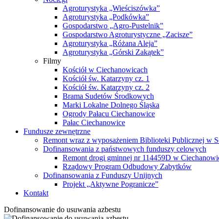
Agroturystyka „Wieściszówka”
Agroturystyka „Podkówka”
Gospodarstwo „Agro-Pustelnik”
Gospodarstwo Agroturystyczne „Zacisze”
Agroturystyka „Różana Aleja”
Agroturystyka „Górski Zakątek”
Filmy
Kościół w Ciechanowicach
Kościół św. Katarzyny cz. 1
Kościół św. Katarzyny cz. 2
Brama Sudetów Środkowych
Marki Lokalne Dolnego Śląska
Ogrody Pałacu Ciechanowice
Pałac Ciechanowice
Fundusze zewnętrzne
Remont wraz z wyposażeniem Biblioteki Publicznej w S
Dofinansowania z państwowych funduszy celowych
Remont drogi gminnej nr 114459D w Ciechanowi
Rządowy Program Odbudowy Zabytków
Dofinansowania z Funduszy Unijnych
Projekt „Aktywne Pogranicze”
Kontakt
Dofinansowanie do usuwania azbestu