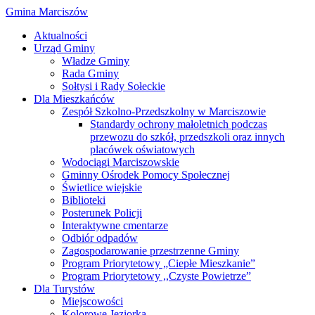
Gmina Marciszów
Aktualności
Urząd Gminy
Władze Gminy
Rada Gminy
Sołtysi i Rady Sołeckie
Dla Mieszkańców
Zespół Szkolno-Przedszkolny w Marciszowie
Standardy ochrony małoletnich podczas
przewozu do szkół, przedszkoli oraz innych
placówek oświatowych
Wodociągi Marciszowskie
Gminny Ośrodek Pomocy Społecznej
Świetlice wiejskie
Biblioteki
Posterunek Policji
Interaktywne cmentarze
Odbiór odpadów
Zagospodarowanie przestrzenne Gminy
Program Priorytetowy „Ciepłe Mieszkanie”
Program Priorytetowy ,,Czyste Powietrze”
Dla Turystów
Miejscowości
Kolorowe Jeziorka