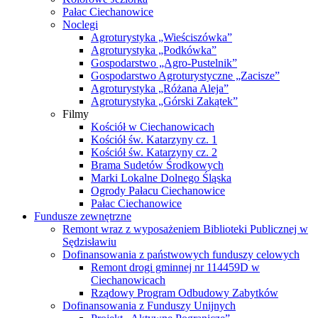
Pałac Ciechanowice
Noclegi
Agroturystyka „Wieściszówka”
Agroturystyka „Podkówka”
Gospodarstwo „Agro-Pustelnik”
Gospodarstwo Agroturystyczne „Zacisze”
Agroturystyka „Różana Aleja”
Agroturystyka „Górski Zakątek”
Filmy
Kościół w Ciechanowicach
Kościół św. Katarzyny cz. 1
Kościół św. Katarzyny cz. 2
Brama Sudetów Środkowych
Marki Lokalne Dolnego Śląska
Ogrody Pałacu Ciechanowice
Pałac Ciechanowice
Fundusze zewnętrzne
Remont wraz z wyposażeniem Biblioteki Publicznej w
Sędzisławiu
Dofinansowania z państwowych funduszy celowych
Remont drogi gminnej nr 114459D w
Ciechanowicach
Rządowy Program Odbudowy Zabytków
Dofinansowania z Funduszy Unijnych