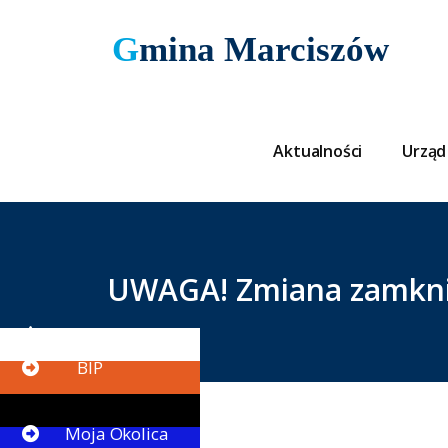
Gmina Marciszów
Aktualności
Urząd
UWAGA! Zmiana zamknięc
Button
BIP
Button
Moja Okolica