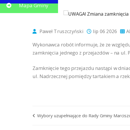
Mapa Gminy
Paweł Truszczyński
lip 06 2026
A
Wykonawca robót informuje, że ze względu 
zamknięcia jednego z przejazdów – na ul.
Zamknięcie tego przejazdu nastąpi w dnia
ul. Nadrzecznej pomiędzy tartakiem a rze
Wybory uzupełniające do Rady Gminy Marcis