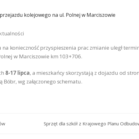
ktualności
na konieczność przyspieszenia prac zmianie uległ termi
 Polnej w Marciszowie km 103+706.
ch
8-17 lipca
, a mieszkańcy skorzystają z dojazdu od stro
ką Bóbr, wg załączonego schematu.
zów
Sprzęt dla szkół z Krajowego Planu Odbud