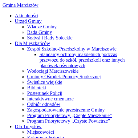
Gmina Marciszów
Aktualności
Urząd Gminy
Władze Gminy
Rada Gminy
Sołtysi i Rady Sołeckie
Dla Mieszkańców
Zespół Szkolno-Przedszkolny w Marciszowie
Standardy ochrony małoletnich podczas
przewozu do szkół, przedszkoli oraz innych
placówek oświatowych
Wodociągi Marciszowskie
Gminny Ośrodek Pomocy Społecznej
Świetlice wiejskie
Biblioteki
Posterunek Policji
Interaktywne cmentarze
Odbiór odpadów
Zagospodarowanie przestrzenne Gminy
Program Priorytetowy „Ciepłe Mieszkanie”
Program Priorytetowy ,,Czyste Powietrze”
Dla Turystów
Miejscowości
Kolorowe Jeziorka