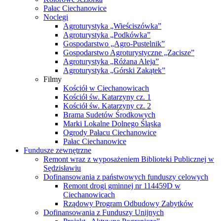
Pałac Ciechanowice
Noclegi
Agroturystyka „Wieściszówka”
Agroturystyka „Podkówka”
Gospodarstwo „Agro-Pustelnik”
Gospodarstwo Agroturystyczne „Zacisze”
Agroturystyka „Różana Aleja”
Agroturystyka „Górski Zakątek”
Filmy
Kościół w Ciechanowicach
Kościół św. Katarzyny cz. 1
Kościół św. Katarzyny cz. 2
Brama Sudetów Środkowych
Marki Lokalne Dolnego Śląska
Ogrody Pałacu Ciechanowice
Pałac Ciechanowice
Fundusze zewnętrzne
Remont wraz z wyposażeniem Biblioteki Publicznej w
Sędzisławiu
Dofinansowania z państwowych funduszy celowych
Remont drogi gminnej nr 114459D w
Ciechanowicach
Rządowy Program Odbudowy Zabytków
Dofinansowania z Funduszy Unijnych