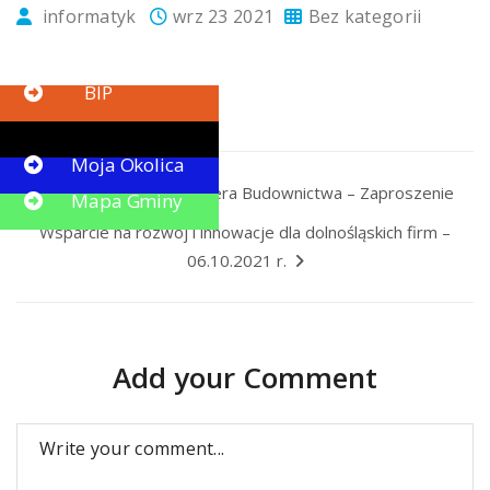
informatyk
wrz 23 2021
Bez kategorii
Button
BIP
Button
Moja Okolica
Dzień Otwarty Inżyniera Budownictwa – Zaproszenie
Mapa Gminy
Wsparcie na rozwój i innowacje dla dolnośląskich firm –
06.10.2021 r.
Add your Comment