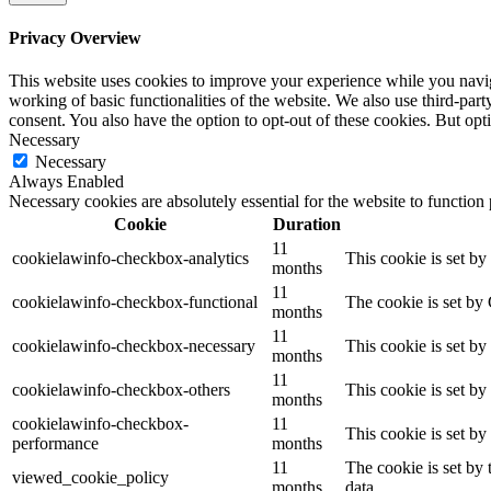
Privacy Overview
This website uses cookies to improve your experience while you navigat
working of basic functionalities of the website. We also use third-pa
consent. You also have the option to opt-out of these cookies. But op
Necessary
Necessary
Always Enabled
Necessary cookies are absolutely essential for the website to function
Cookie
Duration
11
cookielawinfo-checkbox-analytics
This cookie is set b
months
11
cookielawinfo-checkbox-functional
The cookie is set by
months
11
cookielawinfo-checkbox-necessary
This cookie is set b
months
11
cookielawinfo-checkbox-others
This cookie is set b
months
cookielawinfo-checkbox-
11
This cookie is set b
performance
months
11
The cookie is set by
viewed_cookie_policy
months
data.