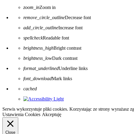
zoom_in
Zoom in
remove_circle_outline
Decrease font
add_circle_outline
Increase font
spellcheck
Readable font
brightness_high
Bright contrast
brightness_low
Dark contrast
format_underlined
Underline links
font_download
Mark links
Reset all options
cached
Serwis wykorzystuje pliki cookies. Korzystając ze strony wyrażasz 
Ustawienia Cookies
Akceptuję
Close