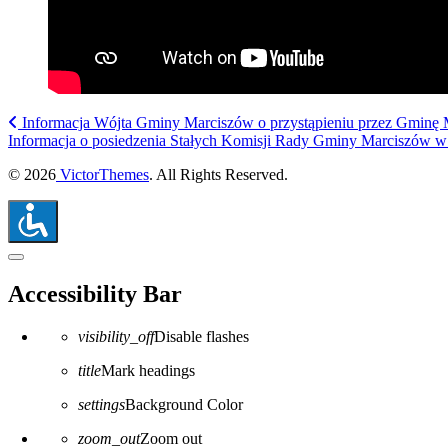
Informacja Wójta Gminy Marciszów o przystąpieniu przez Gminę 
Informacja o posiedzenia Stałych Komisji Rady Gminy Marciszów w 
© 2026
VictorThemes
. All Rights Reserved.
Close the accessibility toolbar
Accessibility Bar
visibility_off
Disable flashes
title
Mark headings
settings
Background Color
zoom_out
Zoom out