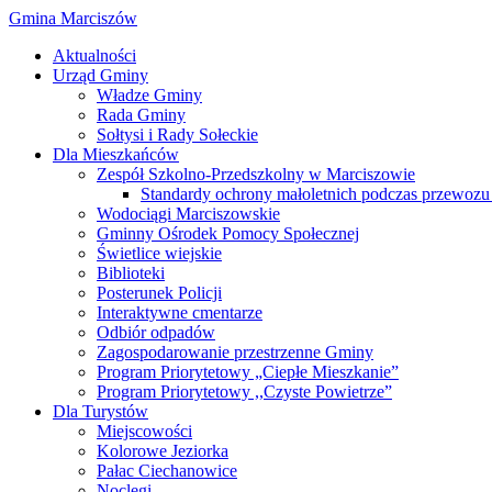
Gmina Marciszów
Aktualności
Urząd Gminy
Władze Gminy
Rada Gminy
Sołtysi i Rady Sołeckie
Dla Mieszkańców
Zespół Szkolno-Przedszkolny w Marciszowie
Standardy ochrony małoletnich podczas przewozu 
Wodociągi Marciszowskie
Gminny Ośrodek Pomocy Społecznej
Świetlice wiejskie
Biblioteki
Posterunek Policji
Interaktywne cmentarze
Odbiór odpadów
Zagospodarowanie przestrzenne Gminy
Program Priorytetowy „Ciepłe Mieszkanie”
Program Priorytetowy ,,Czyste Powietrze”
Dla Turystów
Miejscowości
Kolorowe Jeziorka
Pałac Ciechanowice
Noclegi