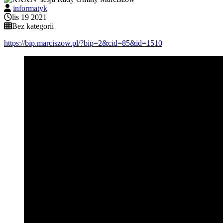
informatyk
lis 19 2021
Bez kategorii
https://bip.marciszow.pl/?bip=2&cid=85&id=1510