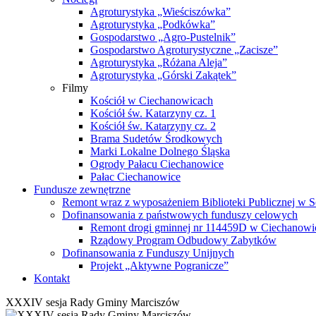
Agroturystyka „Wieściszówka”
Agroturystyka „Podkówka”
Gospodarstwo „Agro-Pustelnik”
Gospodarstwo Agroturystyczne „Zacisze”
Agroturystyka „Różana Aleja”
Agroturystyka „Górski Zakątek”
Filmy
Kościół w Ciechanowicach
Kościół św. Katarzyny cz. 1
Kościół św. Katarzyny cz. 2
Brama Sudetów Środkowych
Marki Lokalne Dolnego Śląska
Ogrody Pałacu Ciechanowice
Pałac Ciechanowice
Fundusze zewnętrzne
Remont wraz z wyposażeniem Biblioteki Publicznej w S
Dofinansowania z państwowych funduszy celowych
Remont drogi gminnej nr 114459D w Ciechanowi
Rządowy Program Odbudowy Zabytków
Dofinansowania z Funduszy Unijnych
Projekt „Aktywne Pogranicze”
Kontakt
XXXIV sesja Rady Gminy Marciszów