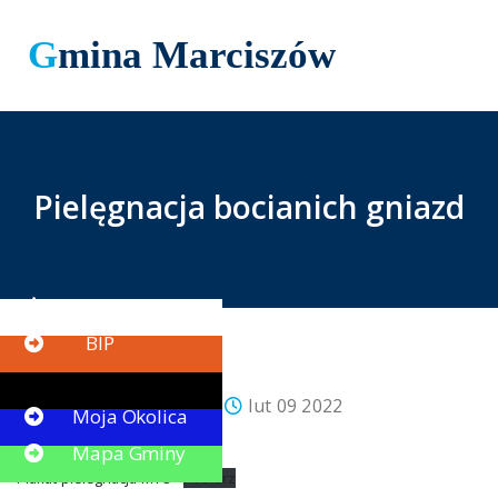
Gmina Marciszów
Pielęgnacja bocianich gniazd
Button
BIP
Button
Paweł Truszczyński
lut 09 2022
Moja Okolica
Aktualności
Mapa Gminy
Plakat-pielegnacja-MTO
Pobierz