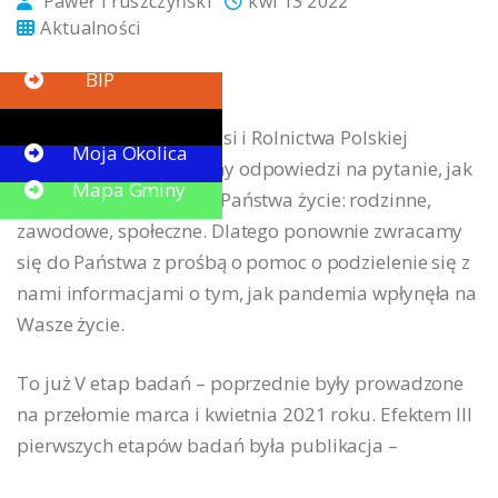
Paweł Truszczyński
kwi 13 2022
Aktualności
Button
Szanowni Państwo
BIP
W Instytucie Rozwoju Wsi i Rolnictwa Polskiej
Button
Moja Okolica
Akademii Nauk szukamy odpowiedzi na pytanie, jak
Mapa Gminy
pandemia wpłynęła na Państwa życie: rodzinne,
zawodowe, społeczne. Dlatego ponownie zwracamy
się do Państwa z prośbą o pomoc o podzielenie się z
nami informacjami o tym, jak pandemia wpłynęła na
Wasze życie.
To już V etap badań – poprzednie były prowadzone
na przełomie marca i kwietnia 2021 roku. Efektem III
pierwszych etapów badań była publikacja –