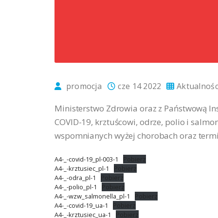
promocja
cze 14 2022
Aktualnośc
Ministerstwo Zdrowia oraz z Państwową In
COVID-19, krztuścowi, odrze, polio i salmon
wspomnianych wyżej chorobach oraz termin
A4-_-covid-19_pl-003-1
Pobierz
A4-_-krztusiec_pl-1
Pobierz
A4-_-odra_pl-1
Pobierz
A4-_-polio_pl-1
Pobierz
A4-_-wzw_salmonella_pl-1
Pobierz
A4-_-covid-19_ua-1
Pobierz
A4-_-krztusiec_ua-1
Pobierz