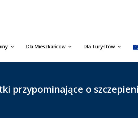
miny
Dla Mieszkańców
Dla Turystów
tki przypominające o szczepien