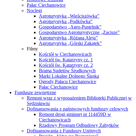
Pałac Ciechanowice
Noclegi
Agroturystyka „Wieściszówka”
Agroturystyka „Podkówka”
Gospodarstwo „Agro-Pustelnik”
Gospodarstwo Agroturystyczne „Zacisze”
Agroturystyka „Różana Aleja”
Agroturystyka „Górski Zakątek”
Filmy
Kościół w Ciechanowicach
Kościół św. Katarzyny cz. 1
Kościół św. Katarzyny cz. 2
Brama Sudetów Środkowych
Marki Lokalne Dolnego Śląska
Ogrody Pałacu Ciechanowice
Pałac Ciechanowice
Fundusze zewnętrzne
Remont wraz z wyposażeniem Biblioteki Publicznej w
Sędzisławiu
Dofinansowania z państwowych funduszy celowych
Remont drogi gminnej nr 114459D w
Ciechanowicach
Rządowy Program Odbudowy Zabytków
Dofinansowania z Funduszy Unijnych