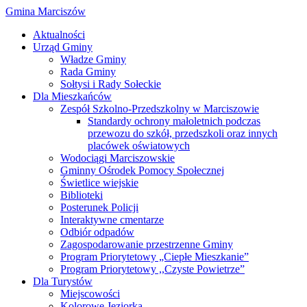
Gmina Marciszów
Aktualności
Urząd Gminy
Władze Gminy
Rada Gminy
Sołtysi i Rady Sołeckie
Dla Mieszkańców
Zespół Szkolno-Przedszkolny w Marciszowie
Standardy ochrony małoletnich podczas
przewozu do szkół, przedszkoli oraz innych
placówek oświatowych
Wodociągi Marciszowskie
Gminny Ośrodek Pomocy Społecznej
Świetlice wiejskie
Biblioteki
Posterunek Policji
Interaktywne cmentarze
Odbiór odpadów
Zagospodarowanie przestrzenne Gminy
Program Priorytetowy „Ciepłe Mieszkanie”
Program Priorytetowy ,,Czyste Powietrze”
Dla Turystów
Miejscowości
Kolorowe Jeziorka