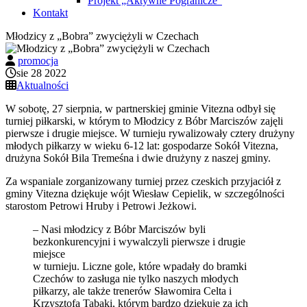
Projekt „Aktywne Pogranicze”
Kontakt
Młodzicy z „Bobra” zwyciężyli w Czechach
promocja
sie 28 2022
Aktualności
W sobotę, 27 sierpnia, w partnerskiej gminie Vitezna odbył się
turniej piłkarski, w którym to Młodzicy z Bóbr Marciszów zajęli
pierwsze i drugie miejsce. W turnieju rywalizowały cztery drużyny
młodych piłkarzy w wieku 6-12 lat: gospodarze Sokół Vitezna,
drużyna Sokół Bila Tremeśna i dwie drużyny z naszej gminy.
Za wspaniale zorganizowany turniej przez czeskich przyjaciół z
gminy Vitezna dziękuje wójt Wiesław Cepielik, w szczególności
starostom Petrowi Hruby i Petrowi Jeżkowi.
– Nasi młodzicy z Bóbr Marciszów byli
bezkonkurencyjni i wywalczyli pierwsze i drugie
miejsce
w turnieju. Liczne gole, które wpadały do bramki
Czechów to zasługa nie tylko naszych młodych
piłkarzy, ale także trenerów Sławomira Celta i
Krzysztofa Tabaki, którym bardzo dziękuję za ich