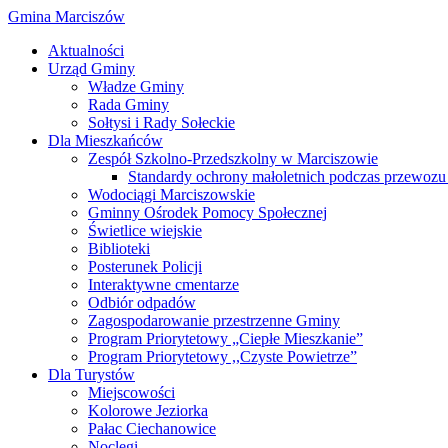
Gmina Marciszów
Aktualności
Urząd Gminy
Władze Gminy
Rada Gminy
Sołtysi i Rady Sołeckie
Dla Mieszkańców
Zespół Szkolno-Przedszkolny w Marciszowie
Standardy ochrony małoletnich podczas przewozu 
Wodociągi Marciszowskie
Gminny Ośrodek Pomocy Społecznej
Świetlice wiejskie
Biblioteki
Posterunek Policji
Interaktywne cmentarze
Odbiór odpadów
Zagospodarowanie przestrzenne Gminy
Program Priorytetowy „Ciepłe Mieszkanie”
Program Priorytetowy ,,Czyste Powietrze”
Dla Turystów
Miejscowości
Kolorowe Jeziorka
Pałac Ciechanowice
Noclegi