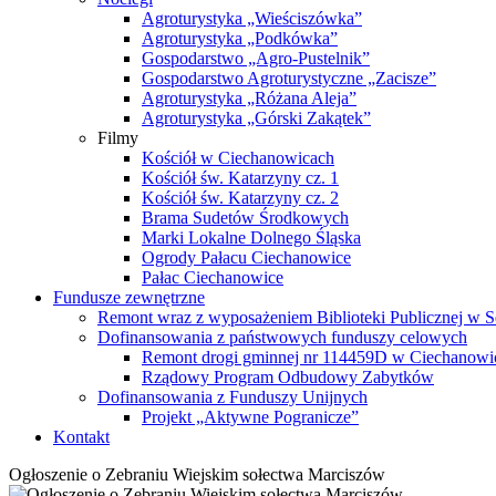
Agroturystyka „Wieściszówka”
Agroturystyka „Podkówka”
Gospodarstwo „Agro-Pustelnik”
Gospodarstwo Agroturystyczne „Zacisze”
Agroturystyka „Różana Aleja”
Agroturystyka „Górski Zakątek”
Filmy
Kościół w Ciechanowicach
Kościół św. Katarzyny cz. 1
Kościół św. Katarzyny cz. 2
Brama Sudetów Środkowych
Marki Lokalne Dolnego Śląska
Ogrody Pałacu Ciechanowice
Pałac Ciechanowice
Fundusze zewnętrzne
Remont wraz z wyposażeniem Biblioteki Publicznej w S
Dofinansowania z państwowych funduszy celowych
Remont drogi gminnej nr 114459D w Ciechanowi
Rządowy Program Odbudowy Zabytków
Dofinansowania z Funduszy Unijnych
Projekt „Aktywne Pogranicze”
Kontakt
Ogłoszenie o Zebraniu Wiejskim sołectwa Marciszów