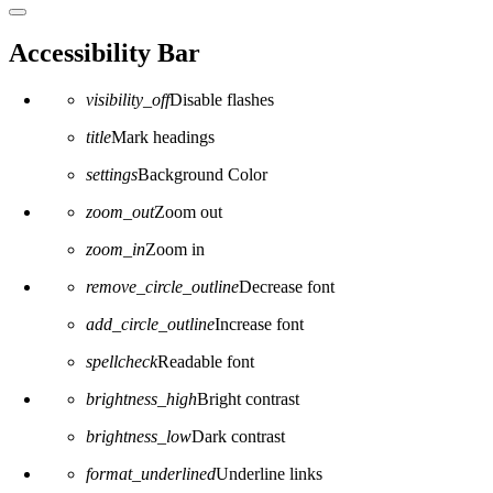
Close the accessibility toolbar
Accessibility Bar
visibility_off
Disable flashes
title
Mark headings
settings
Background Color
zoom_out
Zoom out
zoom_in
Zoom in
remove_circle_outline
Decrease font
add_circle_outline
Increase font
spellcheck
Readable font
brightness_high
Bright contrast
brightness_low
Dark contrast
format_underlined
Underline links