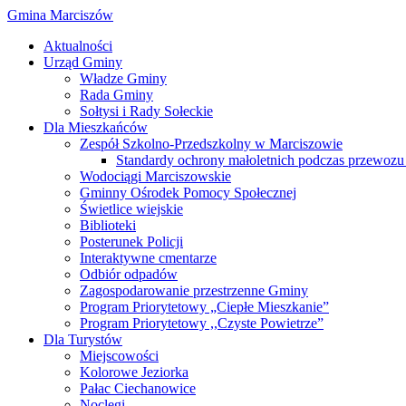
Gmina Marciszów
Aktualności
Urząd Gminy
Władze Gminy
Rada Gminy
Sołtysi i Rady Sołeckie
Dla Mieszkańców
Zespół Szkolno-Przedszkolny w Marciszowie
Standardy ochrony małoletnich podczas przewozu 
Wodociągi Marciszowskie
Gminny Ośrodek Pomocy Społecznej
Świetlice wiejskie
Biblioteki
Posterunek Policji
Interaktywne cmentarze
Odbiór odpadów
Zagospodarowanie przestrzenne Gminy
Program Priorytetowy „Ciepłe Mieszkanie”
Program Priorytetowy ,,Czyste Powietrze”
Dla Turystów
Miejscowości
Kolorowe Jeziorka
Pałac Ciechanowice
Noclegi