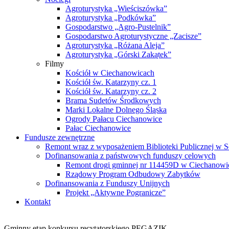
Agroturystyka „Wieściszówka”
Agroturystyka „Podkówka”
Gospodarstwo „Agro-Pustelnik”
Gospodarstwo Agroturystyczne „Zacisze”
Agroturystyka „Różana Aleja”
Agroturystyka „Górski Zakątek”
Filmy
Kościół w Ciechanowicach
Kościół św. Katarzyny cz. 1
Kościół św. Katarzyny cz. 2
Brama Sudetów Środkowych
Marki Lokalne Dolnego Śląska
Ogrody Pałacu Ciechanowice
Pałac Ciechanowice
Fundusze zewnętrzne
Remont wraz z wyposażeniem Biblioteki Publicznej w S
Dofinansowania z państwowych funduszy celowych
Remont drogi gminnej nr 114459D w Ciechanowi
Rządowy Program Odbudowy Zabytków
Dofinansowania z Funduszy Unijnych
Projekt „Aktywne Pogranicze”
Kontakt
Gminny etap konkursu recytatorskiego PEGAZIK