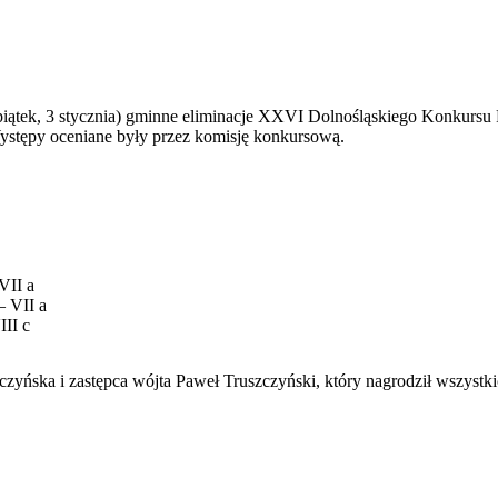
iątek, 3 stycznia) gminne eliminacje XXVI Dolnośląskiego Konkursu
Występy oceniane były przez komisję konkursową.
VII a
– VII a
III c
yńska i zastępca wójta Paweł Truszczyński, który nagrodził wszystki