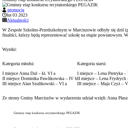
promocja
lut 03 2023
Aktualności
W Zespole Szkolno-Przedszkolnym w Marciszowie odbyły się dziś (p
finaliści, którzy będą reprezentować szkołę na etapie powiatowym. 
Wyniki:
Kategoria młodsi:
Kategoria starsi:
I miejsce Anna Dul – kl. VI a
I miejsce – Lena Pietryka – 
II miejsce Dominika Pawlikowska – IV b
II miejsce – Lena Frydrych 
III miejsce Alan Szulikowski – VI a
III miejsce – Maja Czyż – V
Ze strony Gminy Marciszów w wydarzeniu udział wzięli: Anna Płaszcz
Gminny etap konkursu recytatorskiego PEGAZIK