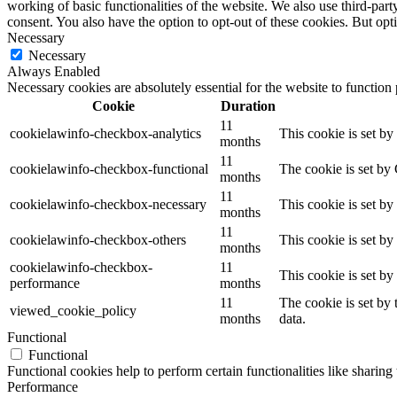
working of basic functionalities of the website. We also use third-pa
consent. You also have the option to opt-out of these cookies. But op
Necessary
Necessary
Always Enabled
Necessary cookies are absolutely essential for the website to function
Cookie
Duration
11
cookielawinfo-checkbox-analytics
This cookie is set b
months
11
cookielawinfo-checkbox-functional
The cookie is set by
months
11
cookielawinfo-checkbox-necessary
This cookie is set b
months
11
cookielawinfo-checkbox-others
This cookie is set b
months
cookielawinfo-checkbox-
11
This cookie is set b
performance
months
11
The cookie is set by
viewed_cookie_policy
months
data.
Functional
Functional
Functional cookies help to perform certain functionalities like sharing 
Performance