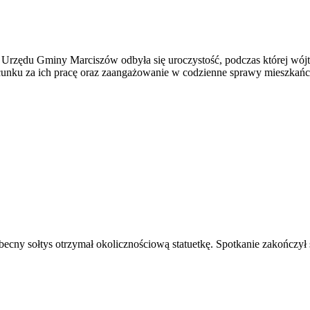
ad Urzędu Gminy Marciszów odbyła się uroczystość, podczas której wój
szacunku za ich pracę oraz zaangażowanie w codzienne sprawy mieszkań
becny sołtys otrzymał okolicznościową statuetkę. Spotkanie zakończył