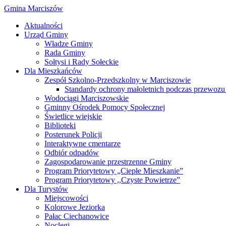
Gmina Marciszów
Aktualności
Urząd Gminy
Władze Gminy
Rada Gminy
Sołtysi i Rady Sołeckie
Dla Mieszkańców
Zespół Szkolno-Przedszkolny w Marciszowie
Standardy ochrony małoletnich podczas przewozu 
Wodociągi Marciszowskie
Gminny Ośrodek Pomocy Społecznej
Świetlice wiejskie
Biblioteki
Posterunek Policji
Interaktywne cmentarze
Odbiór odpadów
Zagospodarowanie przestrzenne Gminy
Program Priorytetowy „Ciepłe Mieszkanie”
Program Priorytetowy ,,Czyste Powietrze”
Dla Turystów
Miejscowości
Kolorowe Jeziorka
Pałac Ciechanowice
Noclegi