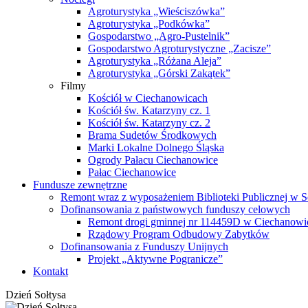
Agroturystyka „Wieściszówka”
Agroturystyka „Podkówka”
Gospodarstwo „Agro-Pustelnik”
Gospodarstwo Agroturystyczne „Zacisze”
Agroturystyka „Różana Aleja”
Agroturystyka „Górski Zakątek”
Filmy
Kościół w Ciechanowicach
Kościół św. Katarzyny cz. 1
Kościół św. Katarzyny cz. 2
Brama Sudetów Środkowych
Marki Lokalne Dolnego Śląska
Ogrody Pałacu Ciechanowice
Pałac Ciechanowice
Fundusze zewnętrzne
Remont wraz z wyposażeniem Biblioteki Publicznej w S
Dofinansowania z państwowych funduszy celowych
Remont drogi gminnej nr 114459D w Ciechanowi
Rządowy Program Odbudowy Zabytków
Dofinansowania z Funduszy Unijnych
Projekt „Aktywne Pogranicze”
Kontakt
Dzień Sołtysa