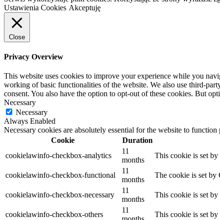
Ustawienia Cookies
Akceptuję
Close
Privacy Overview
This website uses cookies to improve your experience while you navigat
working of basic functionalities of the website. We also use third-pa
consent. You also have the option to opt-out of these cookies. But op
Necessary
Necessary
Always Enabled
Necessary cookies are absolutely essential for the website to function
Cookie
Duration
11
cookielawinfo-checkbox-analytics
This cookie is set b
months
11
cookielawinfo-checkbox-functional
The cookie is set by
months
11
cookielawinfo-checkbox-necessary
This cookie is set b
months
11
cookielawinfo-checkbox-others
This cookie is set b
months