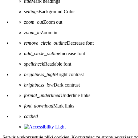
title
Mark headings
settings
Background Color
zoom_out
Zoom out
zoom_in
Zoom in
remove_circle_outline
Decrease font
add_circle_outline
Increase font
spellcheck
Readable font
brightness_high
Bright contrast
brightness_low
Dark contrast
format_underlined
Underline links
font_download
Mark links
Reset all options
cached
Serwis wykorzystuje pliki cookies. Korzystając ze strony wyrażasz 