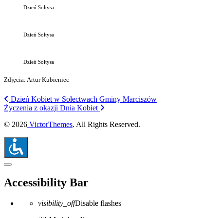
Dzień Sołtysa
Dzień Sołtysa
Dzień Sołtysa
Zdjęcia: Artur Kubieniec
Dzień Kobiet w Sołectwach Gminy Marciszów
Życzenia z okazji Dnia Kobiet
© 2026
VictorThemes
. All Rights Reserved.
Close the accessibility toolbar
Accessibility Bar
visibility_off
Disable flashes