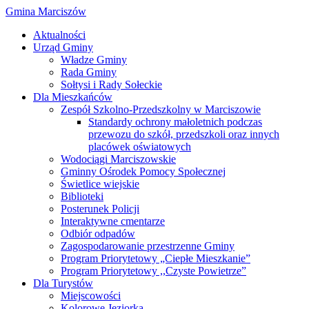
Gmina Marciszów
Aktualności
Urząd Gminy
Władze Gminy
Rada Gminy
Sołtysi i Rady Sołeckie
Dla Mieszkańców
Zespół Szkolno-Przedszkolny w Marciszowie
Standardy ochrony małoletnich podczas
przewozu do szkół, przedszkoli oraz innych
placówek oświatowych
Wodociągi Marciszowskie
Gminny Ośrodek Pomocy Społecznej
Świetlice wiejskie
Biblioteki
Posterunek Policji
Interaktywne cmentarze
Odbiór odpadów
Zagospodarowanie przestrzenne Gminy
Program Priorytetowy „Ciepłe Mieszkanie”
Program Priorytetowy ,,Czyste Powietrze”
Dla Turystów
Miejscowości
Kolorowe Jeziorka