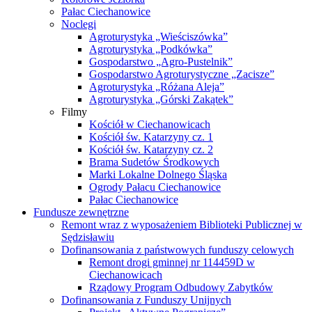
Pałac Ciechanowice
Noclegi
Agroturystyka „Wieściszówka”
Agroturystyka „Podkówka”
Gospodarstwo „Agro-Pustelnik”
Gospodarstwo Agroturystyczne „Zacisze”
Agroturystyka „Różana Aleja”
Agroturystyka „Górski Zakątek”
Filmy
Kościół w Ciechanowicach
Kościół św. Katarzyny cz. 1
Kościół św. Katarzyny cz. 2
Brama Sudetów Środkowych
Marki Lokalne Dolnego Śląska
Ogrody Pałacu Ciechanowice
Pałac Ciechanowice
Fundusze zewnętrzne
Remont wraz z wyposażeniem Biblioteki Publicznej w
Sędzisławiu
Dofinansowania z państwowych funduszy celowych
Remont drogi gminnej nr 114459D w
Ciechanowicach
Rządowy Program Odbudowy Zabytków
Dofinansowania z Funduszy Unijnych