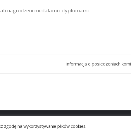
tali nagrodzeni medalami i dyplomami.
Informacja o posiedzeniach komi
© 2026
VictorThemes
. All Rights Reserved.
asz zgodę na wykorzystywanie plików cookies.