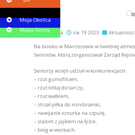
Button
Moja Okolica
Mapa Gminy
promocja
sie 19 2023
Aktualnośc
Na boisku w Marciszowie w świetnej atmosfe
Seniorów, którą zorganizował Zarząd Rejo
Seniorzy wzięli udział w konkurencjach:
– rzut gumofilcem,
– rzut lotką do tarczy,
– rzut wałkiem,
– strzał piłka do minibramki,
– nawijanie sznurka na szpulę,
– slalom z jajkiem na łyżce,
– bieg w workach.