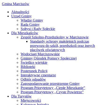
Gmina Marciszów
Aktualności
Urząd Gminy
Władze Gminy
Rada Gminy
Sołtysi i Rady Sołeckie
Dla Mieszkańców
Zespół Szkolno-Przedszkolny w Marciszowie
Standardy ochrony małoletnich podczas
przewozu do szkół, przedszkoli oraz innych
placówek oświatowych
Wodociągi Marciszowskie
Gminny Ośrodek Pomocy Społecznej
Świetlice wiejskie
Biblioteki
Posterunek Policji
Interaktywne cmentarze
Odbiór odpadów
Zagospodarowanie przestrzenne Gminy
Program Priorytetowy „Ciepłe Mieszkanie”
Program Priorytetowy ,,Czyste Powietrze”
Dla Turystów
Miejscowości
Kolorowe Jeziorka