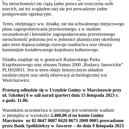
Na nieruchomości nie ciążą żadne prawa ani roszczenia osób
trzecich, ani też względem niej nie jest prowadzone żadne
postępowanie egzekucyjne.
Teren, obejmujący ww. działkę, nie ma uchwalonego miejscowego
planu zagospodarowania przestrzennego, a w studium
uwarunkowań i kierunków zagospodarowania przestrzennego
nieruchomość położona jest w jednostce planistycznej określonej
jako teren dopuszczalnego rozwoju osadnictwa oraz obszary
harmonijnie kształtowanego krajobrazu kulturowego.
Działka znajduje się w granicach Rudawskiego Parku
Krajobrazowego oraz obszaru Natura 2000 „Rudawy Janowickie”
PLH020011. Jest to teren objęty historycznym układem
ruralistycznym oraz strefą obserwacji archeologicznej wsi
Wieściszowice.
Przetarg odbędzie się w Urzędzie Gminy w Marciszowie przy
ul. Szkolnej 6 w sali narad (parter)
dnia 15 listopada 2023 r.
o godz. 11.00.
Warunkiem uczestnictwa w przetargu jest wniesienie wadium
w pieniądzu w wysokości
2.400,00 zł
na konto Gminy
Marciszów nr 82 8647 0007 0420 8673 2000 0005 prowadzone
przez Bank Spółdzielczy w Jaworze – do dnia 9 listopada 2023