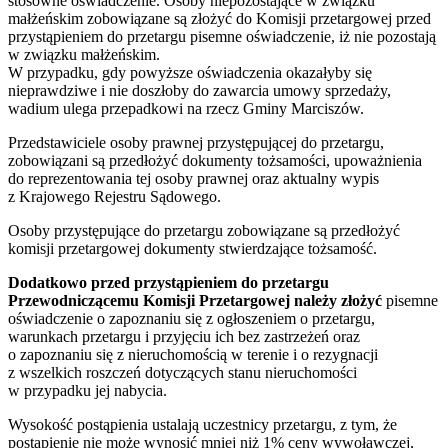
stosowne oświadczenie. Osoby niepozostające w związku
małżeńskim zobowiązane są złożyć do Komisji przetargowej przed
przystąpieniem do przetargu pisemne oświadczenie, iż nie pozostają
w związku małżeńskim.
W przypadku, gdy powyższe oświadczenia okazałyby się
nieprawdziwe i nie doszłoby do zawarcia umowy sprzedaży,
wadium ulega przepadkowi na rzecz Gminy Marciszów.
Przedstawiciele osoby prawnej przystępującej do przetargu,
zobowiązani są przedłożyć dokumenty tożsamości, upoważnienia
do reprezentowania tej osoby prawnej oraz aktualny wypis
z Krajowego Rejestru Sądowego.
Osoby przystępujące do przetargu zobowiązane są przedłożyć
komisji przetargowej dokumenty stwierdzające tożsamość.
Dodatkowo przed przystąpieniem do przetargu
Przewodniczącemu Komisji Przetargowej należy złożyć
pisemne
oświadczenie o zapoznaniu się z ogłoszeniem o przetargu,
warunkach przetargu i przyjęciu ich bez zastrzeżeń oraz
o zapoznaniu się z nieruchomością w terenie i o rezygnacji
z wszelkich roszczeń dotyczących stanu nieruchomości
w przypadku jej nabycia.
Wysokość postąpienia ustalają uczestnicy przetargu, z tym, że
postąpienie nie może wynosić mniej niż 1% ceny wywoławczej,