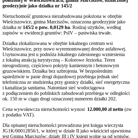
położonej w Wieściszowicach, gmina Marciszów, oznaczonej
geodezyjnie jako działka nr 145/2
Nieruchomość gruntowa niezabudowana położona w obrębie
Wieściszowice, gmina Marciszów, oznaczona geodezyjnie jako
działka nr
145/2 o pow. 0,0129 ha
. Rodzaj użytków, według
zapisów w ewidencji gruntów: PsIV – pastwiska trwałe.
Działka zlokalizowana w obrębie lokalnego centrum wsi
Wieściszowice, przy nowo wyremontowanej drodze asfaltowej.
Usytuowana jest u podnóża lokalnego zalesionego wzniesienia
z lokalną atrakcją turystyczną – Kolorowe Jeziorka. Teren
nieogrodzony, częściowo pokryty kamiennym i betonowym
gruzowiskiem. Działka bez uzbrojenia. W bezpośrednim
sąsiedztwie w pasie drogi dojazdowej przebiega jednak sieć
telefoniczna ze studzienką przy granicy działki, sieć energetyczna
i kanalizacja sanitarna. Natomiast sieć wodociągowa
z podłączeniem do pobliskich zabudowań przebiega w odległości
ok. 150 m w ciągu drogi oznaczonej numerem działki 202.
Cena wywoławcza nieruchomości wynosi
12.
000,00 zł netto
(zw
z podatku VAT).
Dla opisanej nieruchomości prowadzona jest księga wieczysta
JG1K/00012856/1, w której w dziale II jako właściciel ujawniona
jest Gmina Marciszów; działy III i IV księgi wolne są od wpisów.