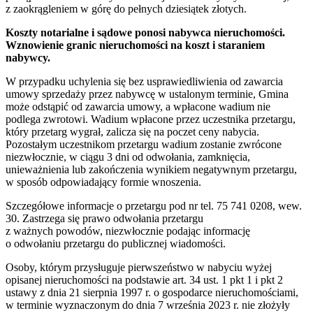
z zaokrągleniem w górę do pełnych dziesiątek złotych.
Koszty notarialne i sądowe ponosi nabywca nieruchomości.
Wznowienie granic nieruchomości na koszt i staraniem
nabywcy.
W przypadku uchylenia się bez usprawiedliwienia od zawarcia
umowy sprzedaży przez nabywcę w ustalonym terminie, Gmina
może odstąpić od zawarcia umowy, a wpłacone wadium nie
podlega zwrotowi. Wadium wpłacone przez uczestnika przetargu,
który przetarg wygrał, zalicza się na poczet ceny nabycia.
Pozostałym uczestnikom przetargu wadium zostanie zwrócone
niezwłocznie, w ciągu 3 dni od odwołania, zamknięcia,
unieważnienia lub zakończenia wynikiem negatywnym przetargu,
w sposób odpowiadający formie wnoszenia.
Szczegółowe informacje o przetargu pod nr tel. 75 741 0208, wew.
30. Zastrzega się prawo odwołania przetargu
z ważnych powodów, niezwłocznie podając informację
o odwołaniu przetargu do publicznej wiadomości.
Osoby, którym przysługuje pierwszeństwo w nabyciu wyżej
opisanej nieruchomości na podstawie art. 34 ust. 1 pkt 1 i pkt 2
ustawy z dnia 21 sierpnia 1997 r. o gospodarce nieruchomościami,
w terminie wyznaczonym do dnia 7 września 2023 r. nie złożyły