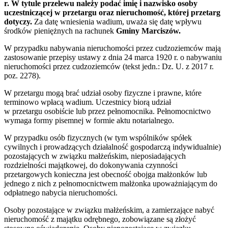
r.
W tytule przelewu należy podać imię i nazwisko osoby
uczestniczącej w przetargu oraz nieruchomość, której przetarg
dotyczy.
Za datę wniesienia wadium, uważa się datę wpływu
środków pieniężnych na rachunek
Gminy Marciszów.
W przypadku nabywania nieruchomości przez cudzoziemców mają
zastosowanie przepisy ustawy z dnia 24 marca 1920 r. o nabywaniu
nieruchomości przez cudzoziemców (tekst jedn.: Dz. U. z 2017 r.
poz. 2278).
W przetargu mogą brać udział osoby fizyczne i prawne, które
terminowo wpłacą wadium. Uczestnicy biorą udział
w przetargu osobiście lub przez pełnomocnika. Pełnomocnictwo
wymaga formy pisemnej w formie aktu notarialnego.
W przypadku osób fizycznych (w tym wspólników spółek
cywilnych i prowadzących działalność gospodarczą indywidualnie)
pozostających w związku małżeńskim, nieposiadających
rozdzielności majątkowej, do dokonywania czynności
przetargowych konieczna jest obecność obojga małżonków lub
jednego z nich z pełnomocnictwem małżonka upoważniającym do
odpłatnego nabycia nieruchomości.
Osoby pozostające w związku małżeńskim, a zamierzające nabyć
nieruchomość z majątku odrębnego, zobowiązane są złożyć