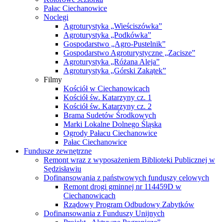
Pałac Ciechanowice
Noclegi
Agroturystyka „Wieściszówka”
Agroturystyka „Podkówka”
Gospodarstwo „Agro-Pustelnik”
Gospodarstwo Agroturystyczne „Zacisze”
Agroturystyka „Różana Aleja”
Agroturystyka „Górski Zakątek”
Filmy
Kościół w Ciechanowicach
Kościół św. Katarzyny cz. 1
Kościół św. Katarzyny cz. 2
Brama Sudetów Środkowych
Marki Lokalne Dolnego Śląska
Ogrody Pałacu Ciechanowice
Pałac Ciechanowice
Fundusze zewnętrzne
Remont wraz z wyposażeniem Biblioteki Publicznej w
Sędzisławiu
Dofinansowania z państwowych funduszy celowych
Remont drogi gminnej nr 114459D w
Ciechanowicach
Rządowy Program Odbudowy Zabytków
Dofinansowania z Funduszy Unijnych