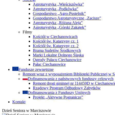
Agroturystyka „Wieściszówka”
Agroturystyka „Podkówka”
Gospodarstwo „Agro-Pustelnik”
Gospodarstwo Agroturystyczne „Zacisze”
Agroturystyka „Różana Aleja”
Agroturystyka „Górski Zakątek”
Filmy
Kościół w Ciechanowicach
Kościół św. Katarzyny cz. 1
Kościół św. Katarzyny cz. 2
Brama Sudetów Środkowych
Marki Lokalne Dolnego Śląska
Ogrody Pałacu Ciechanowice
Pałac Ciechanowice
Fundusze zewnętrzne
Remont wraz z wyposażeniem Biblioteki Publicznej w S
Dofinansowania z państwowych funduszy celowych
Remont drogi gminnej nr 114459D w Ciechanowi
Rządowy Program Odbudowy Zabytków
Dofinansowania z Funduszy Unijnych
Projekt „Aktywne Pogranicze”
Kontakt
Dzień Seniora w Marciszowie