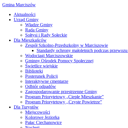
Gmina Marciszów
Aktualności
Urząd Gminy
Władze Gminy
Rada Gminy
Sołtysi i Rady Sołeckie
Dla Mieszkańców
Zespół Szkolno-Przedszkolny w Marciszowie
Standardy ochrony małoletnich podczas przewozu 
Wodociągi Marciszowskie
Gminny Ośrodek Pomocy Społecznej
Świetlice wiejskie
Biblioteki
Posterunek Policji
Interaktywne cmentarze
Odbiór odpadów
Zagospodarowanie przestrzenne Gminy
Program Priorytetowy „Ciepłe Mieszkanie”
Program Priorytetowy ,,Czyste Powietrze”
Dla Turystów
Miejscowości
Kolorowe Jeziorka
Pałac Ciechanowice
Noclegi