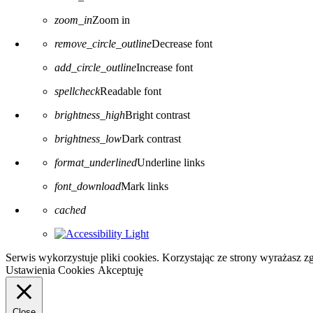
zoom_in
Zoom in
remove_circle_outline
Decrease font
add_circle_outline
Increase font
spellcheck
Readable font
brightness_high
Bright contrast
brightness_low
Dark contrast
format_underlined
Underline links
font_download
Mark links
Reset all options
cached
Serwis wykorzystuje pliki cookies. Korzystając ze strony wyrażasz 
Ustawienia Cookies
Akceptuję
Close