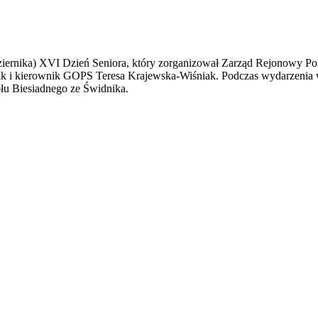
dziernika) XVI Dzień Seniora, który zorganizował Zarząd Rejonowy P
lik i kierownik GOPS Teresa Krajewska-Wiśniak. Podczas wydarzenia w
ołu Biesiadnego ze Świdnika.