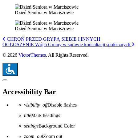
Dzień Seniora w Marciszowie
Dzień Seniora w Marciszowie
CHROŃ PRZED GRYPĄ SIEBIE I INNYCH
OGŁOSZENIE Wójta Gminy w sprawie konsultacji społecznych
© 2026
VictorThemes
. All Rights Reserved.
Close the accessibility toolbar
Accessibility Bar
visibility_off
Disable flashes
title
Mark headings
settings
Background Color
zoom_out
Zoom out