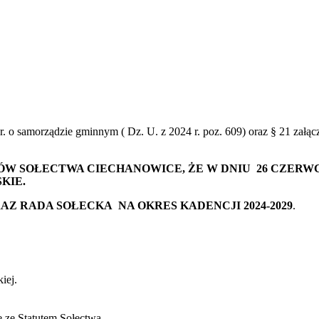
990 r. o samorządzie gminnym ( Dz. U. z 2024 r. poz. 609) oraz § 21 z
SOŁECTWA CIECHANOWICE, ŻE W DNIU 26 CZERWCA 20
KIE.
Z RADA SOŁECKA NA OKRES KADENCJI 2024-2029
.
iej.
 ze Statutem Sołectwa.