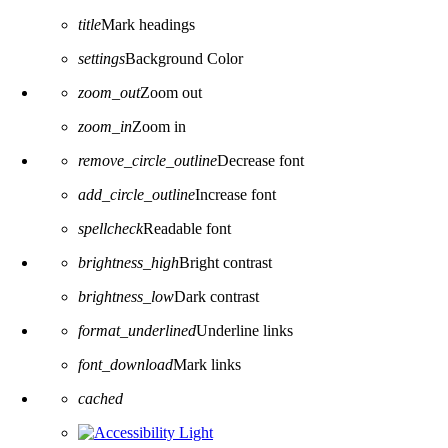
title
Mark headings
settings
Background Color
zoom_out
Zoom out
zoom_in
Zoom in
remove_circle_outline
Decrease font
add_circle_outline
Increase font
spellcheck
Readable font
brightness_high
Bright contrast
brightness_low
Dark contrast
format_underlined
Underline links
font_download
Mark links
Reset all options
cached