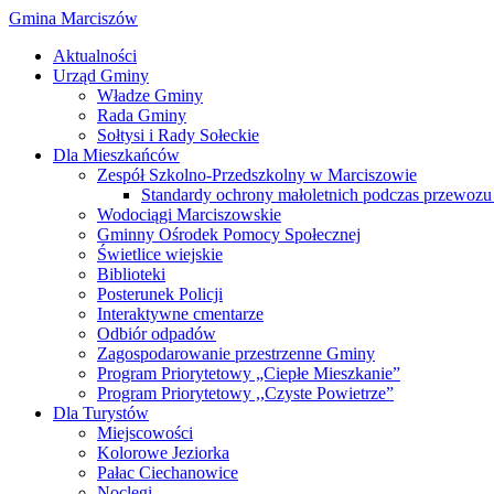
Gmina Marciszów
Aktualności
Urząd Gminy
Władze Gminy
Rada Gminy
Sołtysi i Rady Sołeckie
Dla Mieszkańców
Zespół Szkolno-Przedszkolny w Marciszowie
Standardy ochrony małoletnich podczas przewozu 
Wodociągi Marciszowskie
Gminny Ośrodek Pomocy Społecznej
Świetlice wiejskie
Biblioteki
Posterunek Policji
Interaktywne cmentarze
Odbiór odpadów
Zagospodarowanie przestrzenne Gminy
Program Priorytetowy „Ciepłe Mieszkanie”
Program Priorytetowy ,,Czyste Powietrze”
Dla Turystów
Miejscowości
Kolorowe Jeziorka
Pałac Ciechanowice
Noclegi