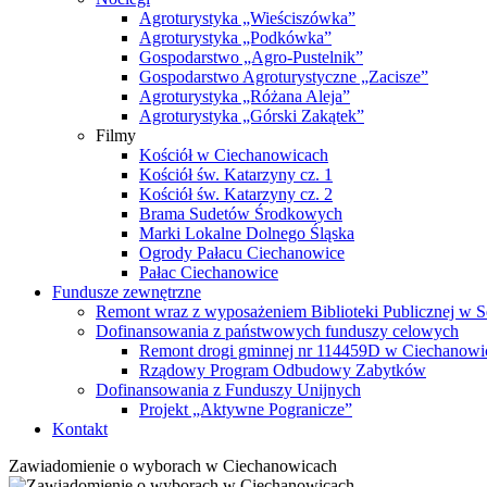
Agroturystyka „Wieściszówka”
Agroturystyka „Podkówka”
Gospodarstwo „Agro-Pustelnik”
Gospodarstwo Agroturystyczne „Zacisze”
Agroturystyka „Różana Aleja”
Agroturystyka „Górski Zakątek”
Filmy
Kościół w Ciechanowicach
Kościół św. Katarzyny cz. 1
Kościół św. Katarzyny cz. 2
Brama Sudetów Środkowych
Marki Lokalne Dolnego Śląska
Ogrody Pałacu Ciechanowice
Pałac Ciechanowice
Fundusze zewnętrzne
Remont wraz z wyposażeniem Biblioteki Publicznej w S
Dofinansowania z państwowych funduszy celowych
Remont drogi gminnej nr 114459D w Ciechanowi
Rządowy Program Odbudowy Zabytków
Dofinansowania z Funduszy Unijnych
Projekt „Aktywne Pogranicze”
Kontakt
Zawiadomienie o wyborach w Ciechanowicach