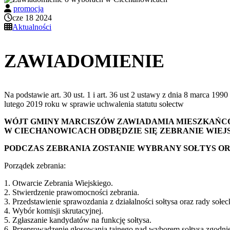
promocja
cze 18 2024
Aktualności
ZAWIADOMIENIE
Na podstawie art. 30 ust. 1 i art. 36 ust 2 ustawy z dnia 8 marca 1
lutego 2019 roku w sprawie uchwalenia statutu sołectw
WÓJT GMINY MARCISZÓW ZAWIADAMIA MIESZKAŃCÓW 
W CIECHANOWICACH ODBĘDZIE SIĘ ZEBRANIE WIEJS
PODCZAS ZEBRANIA ZOSTANIE WYBRANY SOŁTYS ORA
Porządek zebrania:
1. Otwarcie Zebrania Wiejskiego.
2. Stwierdzenie prawomocności zebrania.
3. Przedstawienie sprawozdania z działalności sołtysa oraz rady sołeck
4. Wybór komisji skrutacyjnej.
5. Zgłaszanie kandydatów na funkcję sołtysa.
6. Przeprowadzenie głosowania tajnego nad wyborem sołtysa zgodnie