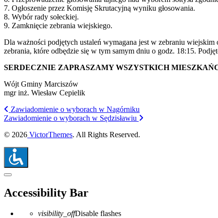
7. Ogłoszenie przez Komisję Skrutacyjną wyniku głosowania.
8. Wybór rady sołeckiej.
9. Zamknięcie zebrania wiejskiego.
Dla ważności podjętych ustaleń wymagana jest w zebraniu wiejskim 
zebrania, które odbędzie się w tym samym dniu o godz. 18:15. Podję
SERDECZNIE ZAPRASZAMY WSZYSTKICH MIESZKAŃ
Wójt Gminy Marciszów
mgr inż. Wiesław Cepielik
Zawiadomienie o wyborach w Nagórniku
Zawiadomienie o wyborach w Sędzisławiu
© 2026
VictorThemes
. All Rights Reserved.
Close the accessibility toolbar
Accessibility Bar
visibility_off
Disable flashes