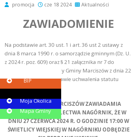
promocja
cze 18 2024
Aktualności
ZAWIADOMIENIE
Na podstawie art. 30 ust. 1 i art. 36 ust 2 ustawy z
dnia 8 marca 1990 r. o samorządzie gminnym (Dz. U.
z 2024 r. poz. 609) oraz § 21 załącznika nr 7 do
Uchwały nr V/23/19 Rady Gminy Marciszów z dnia 22
Button
lutego 2019 roku w sprawie uchwalenia statutu
BIP
sołectw
Button
Moja Okolica
WÓJT GMINY MARCISZÓW ZAWIADAMIA
Mapa Gminy
MIESZKAŃCÓW SOŁECTWA NAGÓRNIK, ŻE W
DNIU 27 CZERWCA 2024 R. O GODZINIE 17:00 W
ŚWIETLICY WIEJSKIEJ W NAGÓRNIKU ODBĘDZIE