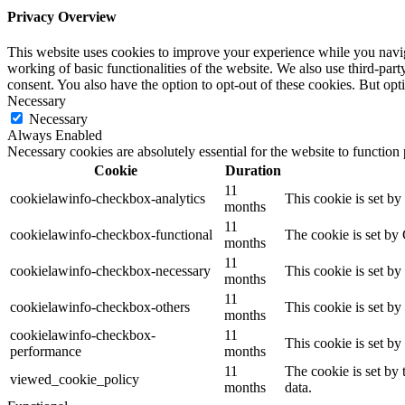
Privacy Overview
This website uses cookies to improve your experience while you navigat
working of basic functionalities of the website. We also use third-pa
consent. You also have the option to opt-out of these cookies. But op
Necessary
Necessary
Always Enabled
Necessary cookies are absolutely essential for the website to function
Cookie
Duration
11
cookielawinfo-checkbox-analytics
This cookie is set b
months
11
cookielawinfo-checkbox-functional
The cookie is set by
months
11
cookielawinfo-checkbox-necessary
This cookie is set b
months
11
cookielawinfo-checkbox-others
This cookie is set b
months
cookielawinfo-checkbox-
11
This cookie is set b
performance
months
11
The cookie is set by
viewed_cookie_policy
months
data.