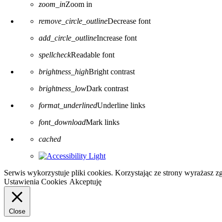
zoom_in
Zoom in
remove_circle_outline
Decrease font
add_circle_outline
Increase font
spellcheck
Readable font
brightness_high
Bright contrast
brightness_low
Dark contrast
format_underlined
Underline links
font_download
Mark links
Reset all options
cached
Serwis wykorzystuje pliki cookies. Korzystając ze strony wyrażasz 
Ustawienia Cookies
Akceptuję
Close