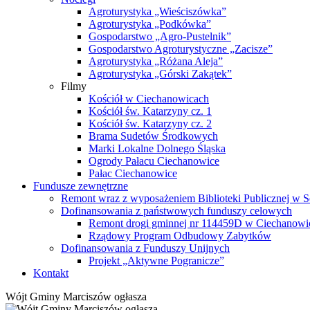
Agroturystyka „Wieściszówka”
Agroturystyka „Podkówka”
Gospodarstwo „Agro-Pustelnik”
Gospodarstwo Agroturystyczne „Zacisze”
Agroturystyka „Różana Aleja”
Agroturystyka „Górski Zakątek”
Filmy
Kościół w Ciechanowicach
Kościół św. Katarzyny cz. 1
Kościół św. Katarzyny cz. 2
Brama Sudetów Środkowych
Marki Lokalne Dolnego Śląska
Ogrody Pałacu Ciechanowice
Pałac Ciechanowice
Fundusze zewnętrzne
Remont wraz z wyposażeniem Biblioteki Publicznej w S
Dofinansowania z państwowych funduszy celowych
Remont drogi gminnej nr 114459D w Ciechanowi
Rządowy Program Odbudowy Zabytków
Dofinansowania z Funduszy Unijnych
Projekt „Aktywne Pogranicze”
Kontakt
Wójt Gminy Marciszów ogłasza