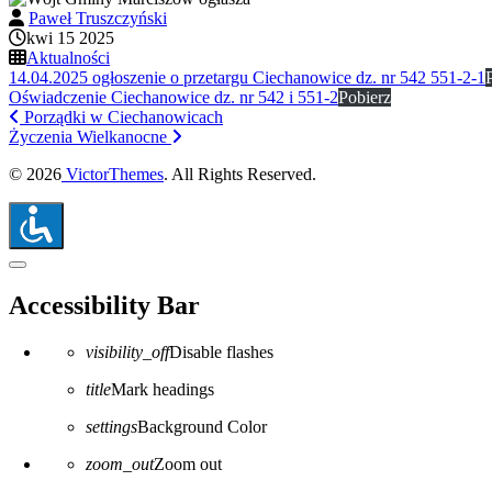
Paweł Truszczyński
kwi 15 2025
Aktualności
14.04.2025 ogłoszenie o przetargu Ciechanowice dz. nr 542 551-2-1
Oświadczenie Ciechanowice dz. nr 542 i 551-2
Pobierz
Porządki w Ciechanowicach
Życzenia Wielkanocne
© 2026
VictorThemes
. All Rights Reserved.
Close the accessibility toolbar
Accessibility Bar
visibility_off
Disable flashes
title
Mark headings
settings
Background Color
zoom_out
Zoom out