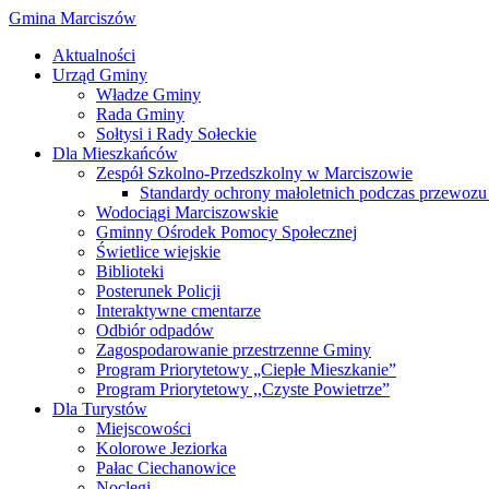
Gmina Marciszów
Aktualności
Urząd Gminy
Władze Gminy
Rada Gminy
Sołtysi i Rady Sołeckie
Dla Mieszkańców
Zespół Szkolno-Przedszkolny w Marciszowie
Standardy ochrony małoletnich podczas przewozu 
Wodociągi Marciszowskie
Gminny Ośrodek Pomocy Społecznej
Świetlice wiejskie
Biblioteki
Posterunek Policji
Interaktywne cmentarze
Odbiór odpadów
Zagospodarowanie przestrzenne Gminy
Program Priorytetowy „Ciepłe Mieszkanie”
Program Priorytetowy ,,Czyste Powietrze”
Dla Turystów
Miejscowości
Kolorowe Jeziorka
Pałac Ciechanowice
Noclegi