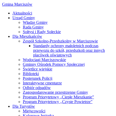
Gmina Marciszów
Aktualności
Urząd Gminy
Władze Gminy
Rada Gminy
Sołtysi i Rady Sołeckie
Dla Mieszkańców
Zespół Szkolno-Przedszkolny w Marciszowie
Standardy ochrony małoletnich podczas
przewozu do szkół, przedszkoli oraz innych
placówek oświatowych
Wodociągi Marciszowskie
Gminny Ośrodek Pomocy Społecznej
Świetlice wiejskie
Biblioteki
Posterunek Policji
Interaktywne cmentarze
Odbiór odpadów
Zagospodarowanie przestrzenne Gminy
Program Priorytetowy „Ciepłe Mieszkanie”
Program Priorytetowy ,,Czyste Powietrze”
Dla Turystów
Miejscowości
Kolorowe Jeziorka