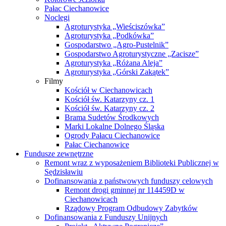
Pałac Ciechanowice
Noclegi
Agroturystyka „Wieściszówka”
Agroturystyka „Podkówka”
Gospodarstwo „Agro-Pustelnik”
Gospodarstwo Agroturystyczne „Zacisze”
Agroturystyka „Różana Aleja”
Agroturystyka „Górski Zakątek”
Filmy
Kościół w Ciechanowicach
Kościół św. Katarzyny cz. 1
Kościół św. Katarzyny cz. 2
Brama Sudetów Środkowych
Marki Lokalne Dolnego Śląska
Ogrody Pałacu Ciechanowice
Pałac Ciechanowice
Fundusze zewnętrzne
Remont wraz z wyposażeniem Biblioteki Publicznej w
Sędzisławiu
Dofinansowania z państwowych funduszy celowych
Remont drogi gminnej nr 114459D w
Ciechanowicach
Rządowy Program Odbudowy Zabytków
Dofinansowania z Funduszy Unijnych