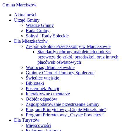
Gmina Marciszów
Aktualności
Urząd Gminy
Władze Gminy
Rada Gminy
Sołtysi i Rady Sołeckie
Dla Mieszkańców
Zespół Szkolno-Przedszkolny w Marciszowie
Standardy ochrony małoletnich podczas
przewozu do szkół, przedszkoli oraz innych
placówek oświatowych
Wodociągi Marciszowskie
Gminny Ośrodek Pomocy Społecznej
Świetlice wiejskie
Biblioteki
Posterunek Policji
Interaktywne cmentarze
Odbiór odpadów
Zagospodarowanie przestrzenne Gminy
Program Priorytetowy „Ciepłe Mieszkanie”
Program Priorytetowy ,,Czyste Powietrze”
Dla Turystów
Miejscowości
Kolorowe Jeziorka