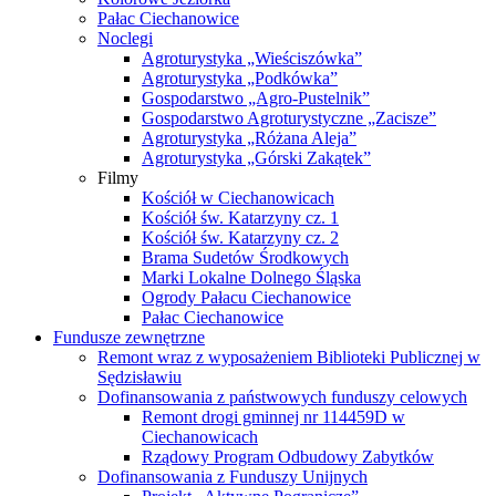
Pałac Ciechanowice
Noclegi
Agroturystyka „Wieściszówka”
Agroturystyka „Podkówka”
Gospodarstwo „Agro-Pustelnik”
Gospodarstwo Agroturystyczne „Zacisze”
Agroturystyka „Różana Aleja”
Agroturystyka „Górski Zakątek”
Filmy
Kościół w Ciechanowicach
Kościół św. Katarzyny cz. 1
Kościół św. Katarzyny cz. 2
Brama Sudetów Środkowych
Marki Lokalne Dolnego Śląska
Ogrody Pałacu Ciechanowice
Pałac Ciechanowice
Fundusze zewnętrzne
Remont wraz z wyposażeniem Biblioteki Publicznej w
Sędzisławiu
Dofinansowania z państwowych funduszy celowych
Remont drogi gminnej nr 114459D w
Ciechanowicach
Rządowy Program Odbudowy Zabytków
Dofinansowania z Funduszy Unijnych