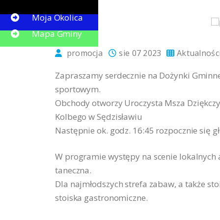
Button
Moja Okolica
Mapa Gminy
promocja
sie 07 2023
Aktualnośc
Zapraszamy serdecznie na Dożynki Gminne,
sportowym.
Obchody otworzy Uroczysta Msza Dziękczyn
Kolbego w Sędzisławiu
Następnie ok. godz. 16:45 rozpocznie się 
W programie występy na scenie lokalnych 
taneczna.
Dla najmłodszych strefa zabaw, a także st
stoiska gastronomiczne.